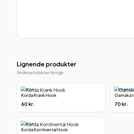
Lignende produkter
Andre produkter i
kroge
KORDA
GAMAKAT
Korda Krank Hook
Gamakats
60 kr.
70 kr.
KORDA
Korda Kontinental Hook