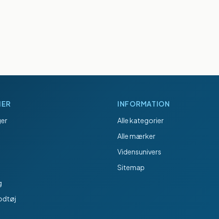
IER
INFORMATION
er
Alle kategorier
Alle mærker
Vidensunivers
Sitemap
g
odtøj