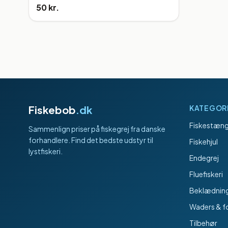
50 kr.
Fiskebob
.dk
KATEGOR
Fiskestæng
Sammenlign priser på fiskegrej fra danske
forhandlere. Find det bedste udstyr til
Fiskehjul
lystfiskeri.
Endegrej
Fluefiskeri
Beklædnin
Waders & f
Tilbehør