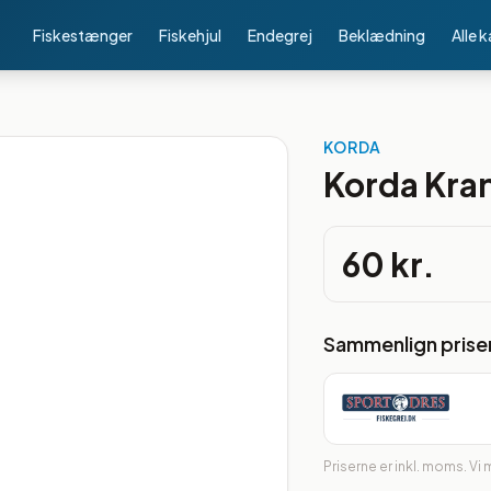
Fiskestænger
Fiskehjul
Endegrej
Beklædning
Alle 
KORDA
Korda Kra
60 kr.
Sammenlign prise
Priserne er inkl. moms. Vi