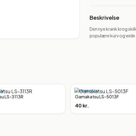
Beskrivelse
Den nye krank krog skil
populære kurv og wide g
SU
GAMAKATSU
u LS-3113R
Gamakatsu LS-5013F
40 kr.