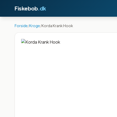
Fiskebob
.dk
Forside
/
Kroge
/
Korda Krank Hook