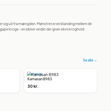
ler sig ud fra mængden. Mønstret er en blanding mellem de 
ape kroge - en sikker vinder der giver sikre kroghold.
Se alle →
KAMASAN
Kamasan B983
30 kr.