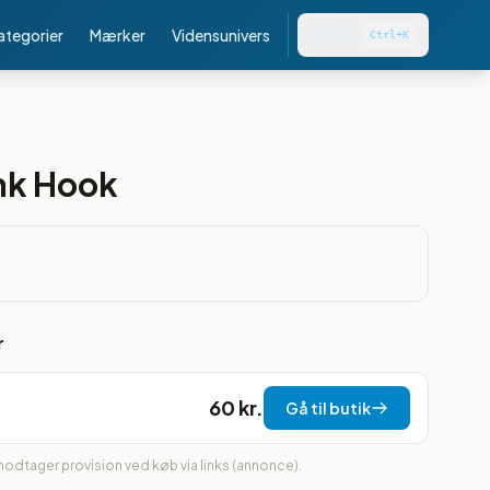
kategorier
Mærker
Vidensunivers
Søg
Ctrl+K
nk Hook
r
60 kr.
Gå til butik
 modtager provision ved køb via links (annonce).