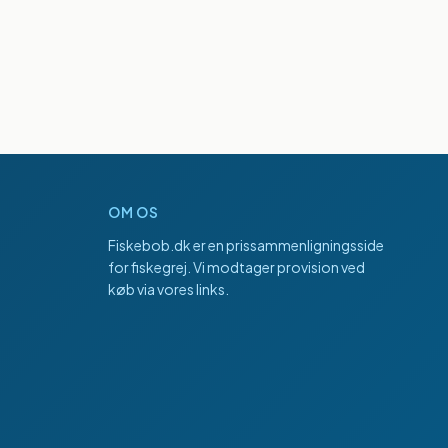
OM OS
Fiskebob.dk
er en prissammenligningsside
for fiskegrej. Vi modtager provision ved
køb via vores links.