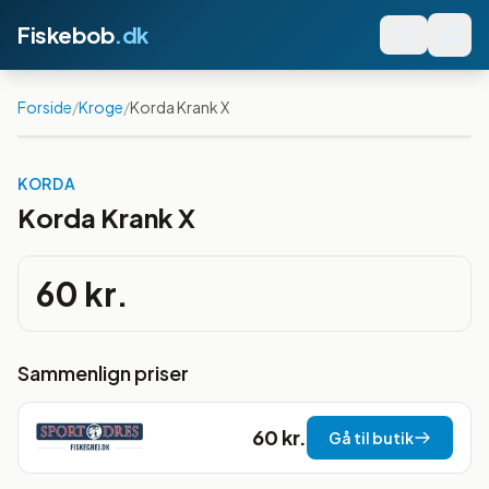
Fiskebob
.dk
Forside
/
Kroge
/
Korda Krank X
KORDA
Korda Krank X
60 kr.
Sammenlign priser
60 kr.
Gå til butik