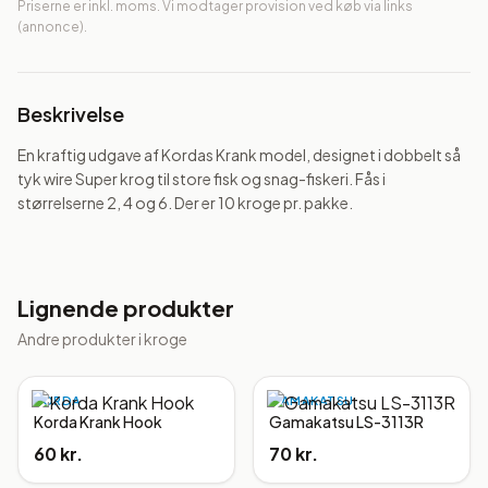
Priserne er inkl. moms. Vi modtager provision ved køb via links
(annonce).
Beskrivelse
En kraftig udgave af Kordas Krank model, designet i dobbelt så 
tyk wire Super krog til store fisk og snag-fiskeri. Fås i 
størrelserne 2, 4 og 6. Der er 10 kroge pr. pakke.
Lignende produkter
Andre produkter i
kroge
KORDA
GAMAKATSU
Korda Krank Hook
Gamakatsu LS-3113R
60 kr.
70 kr.