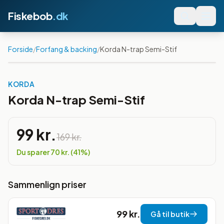
Fiskebob
.dk
Forside
/
Forfang & backing
/
Korda N-trap Semi-Stif
Spar
41
%
KORDA
Korda N-trap Semi-Stif
99 kr.
169 kr.
Du sparer
70 kr.
(
41
%)
Sammenlign priser
99 kr.
Gå til butik