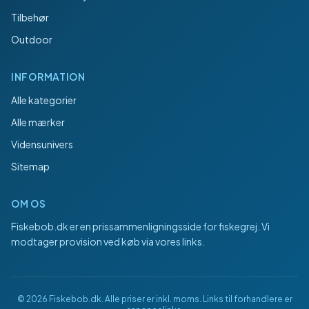
Tilbehør
Outdoor
INFORMATION
Alle kategorier
Alle mærker
Vidensunivers
Sitemap
OM OS
Fiskebob.dk
er en prissammenligningsside for fiskegrej. Vi
modtager provision ved køb via vores links.
©
2026
Fiskebob.dk
. Alle priser er inkl. moms. Links til forhandlere er