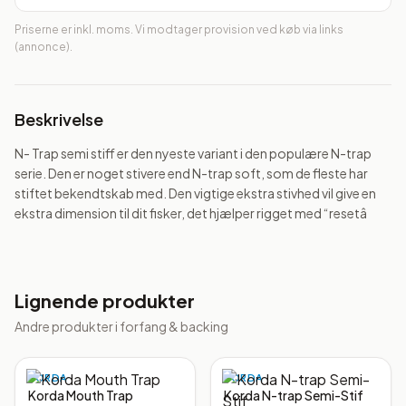
Priserne er inkl. moms. Vi modtager provision ved køb via links
(annonce).
Beskrivelse
N- Trap semi stiff er den nyeste variant i den populære N-trap 
serie. Den er noget stivere end N-trap soft, som de fleste har 
stiftet bekendtskab med. Den vigtige ekstra stivhed vil give en 
ekstra dimension til dit fisker, det hjælper rigget med “resetâ
Lignende produkter
Andre produkter i
forfang & backing
KORDA
KORDA
Korda Mouth Trap
Korda N-trap Semi-Stif