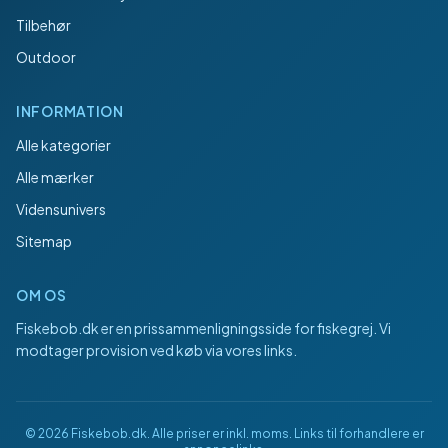
Tilbehør
Outdoor
INFORMATION
Alle kategorier
Alle mærker
Vidensunivers
Sitemap
OM OS
Fiskebob.dk
er en prissammenligningsside for fiskegrej. Vi
modtager provision ved køb via vores links.
©
2026
Fiskebob.dk
. Alle priser er inkl. moms. Links til forhandlere er