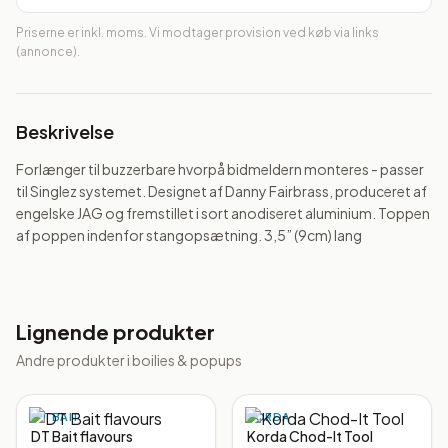
Priserne er inkl. moms. Vi modtager provision ved køb via links
(annonce).
Beskrivelse
Forlænger til buzzerbare hvorpå bidmeldern monteres - passer 
til Singlez systemet. Designet af Danny Fairbrass, produceret af 
engelske JAG og fremstillet i sort anodiseret aluminium. Toppen 
af poppen indenfor stangopsætning. 3,5” (9cm) lang
Lignende produkter
Andre produkter i
boilies & popups
DT BAIT
KORDA
DT Bait flavours
Korda Chod-It Tool