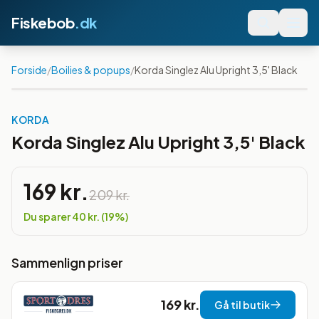
Fiskebob
.dk
Forside
/
Boilies & popups
/
Korda Singlez Alu Upright 3,5' Black
Spar
19
%
KORDA
Korda Singlez Alu Upright 3,5' Black
169 kr.
209 kr.
Du sparer
40 kr.
(
19
%)
Sammenlign priser
169 kr.
Gå til butik