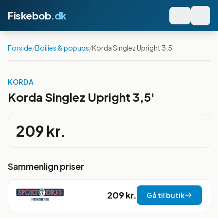
Fiskebob
.dk
Forside
/
Boilies & popups
/
Korda Singlez Upright 3,5'
KORDA
Korda Singlez Upright 3,5'
209 kr.
Sammenlign priser
209 kr.
Gå til butik