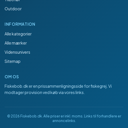
Outdoor
INFORMATION
Alle kategorier
Alle mærker
Vidensunivers
Sitemap
OM OS
Fiskebob.dk
er en prissammenligningsside for fiskegrej. Vi
modtager provision ved køb via vores links.
©
2026
Fiskebob.dk
. Alle priser er inkl. moms. Links til forhandlere er
annoncelinks.