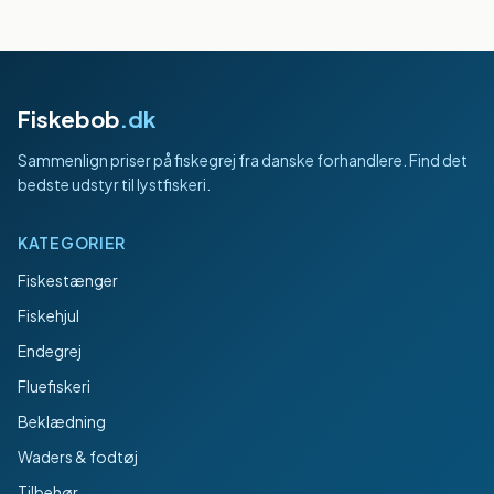
Fiskebob
.dk
Sammenlign priser på fiskegrej fra danske forhandlere. Find det
bedste udstyr til lystfiskeri.
KATEGORIER
Fiskestænger
Fiskehjul
Endegrej
Fluefiskeri
Beklædning
Waders & fodtøj
Tilbehør