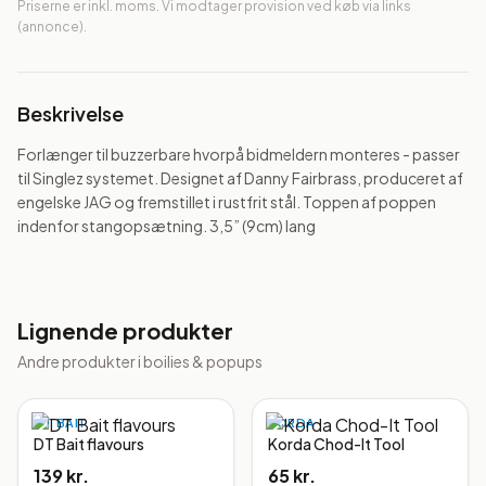
Priserne er inkl. moms. Vi modtager provision ved køb via links
(annonce).
Beskrivelse
Forlænger til buzzerbare hvorpå bidmeldern monteres - passer 
til Singlez systemet. Designet af Danny Fairbrass, produceret af 
engelske JAG og fremstillet i rustfrit stål. Toppen af poppen 
indenfor stangopsætning. 3,5” (9cm) lang
Lignende produkter
Andre produkter i
boilies & popups
DT BAIT
KORDA
DT Bait flavours
Korda Chod-It Tool
139 kr.
65 kr.