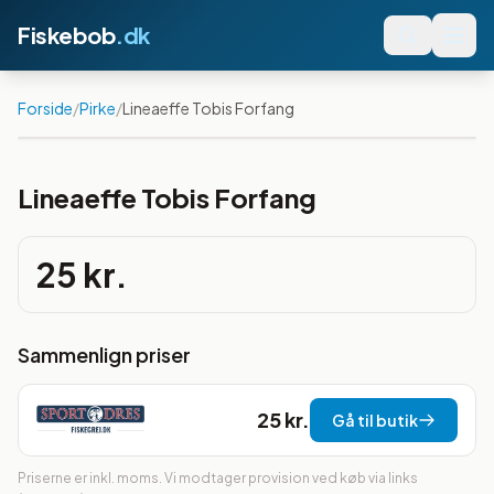
Fiskebob
.dk
Forside
/
Pirke
/
Lineaeffe Tobis Forfang
Lineaeffe Tobis Forfang
25 kr.
Sammenlign priser
25 kr.
Gå til butik
Priserne er inkl. moms. Vi modtager provision ved køb via links