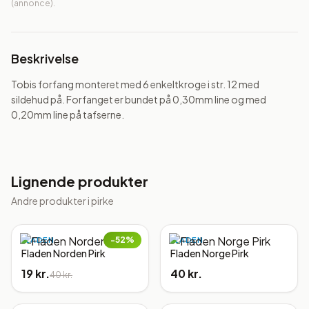
(annonce).
Beskrivelse
Tobis forfang monteret med 6 enkeltkroge i str. 12 med 
sildehud på. Forfanget er bundet på 0,30mm line og med 
0,20mm line på tafserne.
Lignende produkter
Andre produkter i
pirke
−
52
%
FLADEN
FLADEN
Fladen Norden Pirk
Fladen Norge Pirk
19 kr.
40 kr.
40 kr.