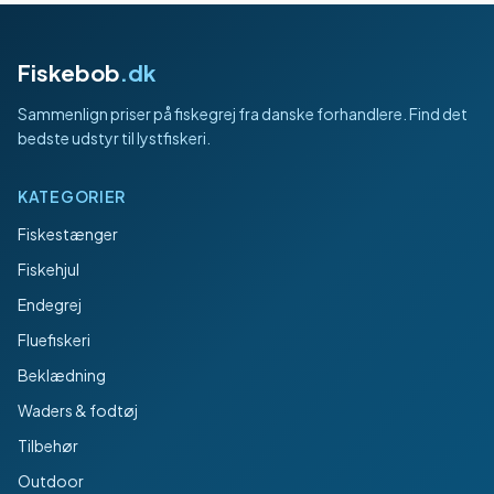
Fiskebob
.dk
Sammenlign priser på fiskegrej fra danske forhandlere. Find det
bedste udstyr til lystfiskeri.
KATEGORIER
Fiskestænger
Fiskehjul
Endegrej
Fluefiskeri
Beklædning
Waders & fodtøj
Tilbehør
Outdoor