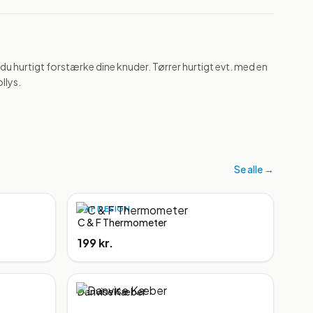
u hurtigt forstærke dine knuder. Tørrer hurtigt evt. med en 
llys.
Se alle →
C&F DESIGN
C & F Thermometer
199 kr.
Danvise Kæber