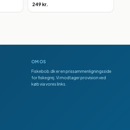
249 kr.
OM OS
Fiskebob.dk
er en prissammenligningsside
for fiskegrej. Vi modtager provision ved
køb via vores links.