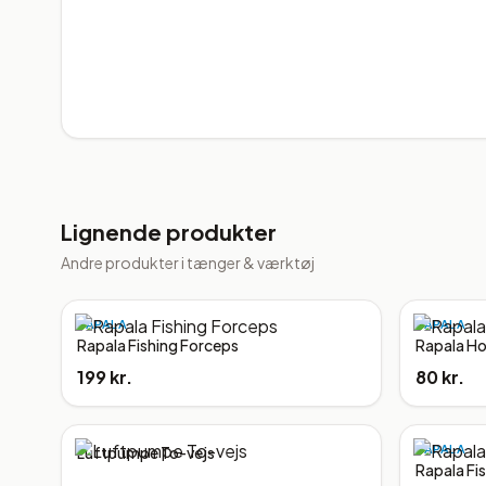
Lignende produkter
Andre produkter i
tænger & værktøj
RAPALA
RAPALA
Rapala Fishing Forceps
Rapala H
199 kr.
80 kr.
RAPALA
Luftpumpe To-vejs
Rapala Fi