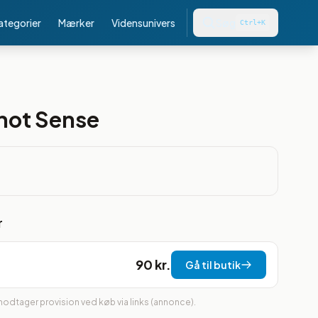
kategorier
Mærker
Vidensunivers
Søg
Ctrl+K
not Sense
r
90 kr.
Gå til butik
 modtager provision ved køb via links (annonce).