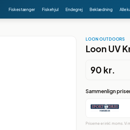
Fiskestænger
Fiskehjul
Endegrej
Beklædning
Alle 
LOON OUTDOORS
Loon UV K
90 kr.
Sammenlign prise
Priserne er inkl. moms. Vi