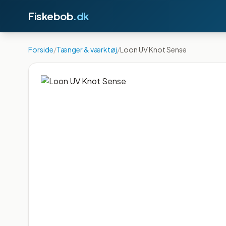
Fiskebob
.dk
Forside
/
Tænger & værktøj
/
Loon UV Knot Sense