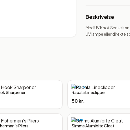
Beskrivelse
Med UV Knot Sense kan d
UV lampe eller direkte so
RAPALA
ook Sharpener
Rapala Lineclipper
50 kr.
SIMMS
sherman’s Pliers
Simms Alumibite Cleat