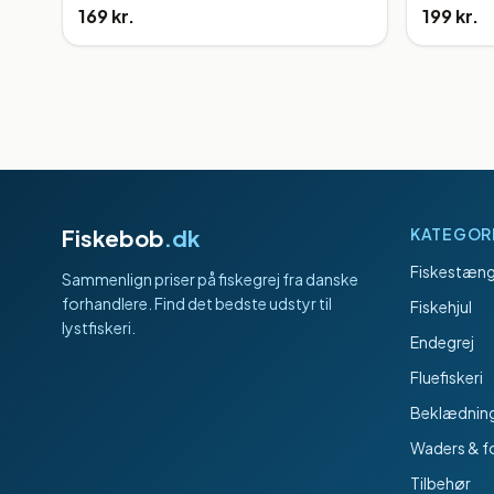
169 kr.
199 kr.
Fiskebob
.dk
KATEGOR
Fiskestæng
Sammenlign priser på fiskegrej fra danske
forhandlere. Find det bedste udstyr til
Fiskehjul
lystfiskeri.
Endegrej
Fluefiskeri
Beklædnin
Waders & f
Tilbehør