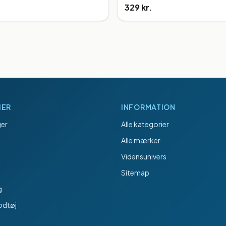
329 kr.
IER
INFORMATION
er
Alle kategorier
Alle mærker
Vidensunivers
Sitemap
g
odtøj