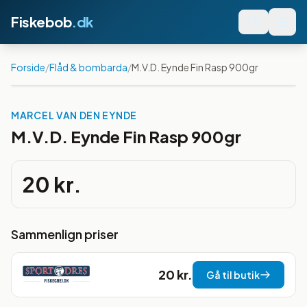
Fiskebob
.dk
Forside
/
Flåd & bombarda
/
M.V.D. Eynde Fin Rasp 900gr
MARCEL VAN DEN EYNDE
M.V.D. Eynde Fin Rasp 900gr
20 kr.
Sammenlign priser
20 kr.
Gå til butik