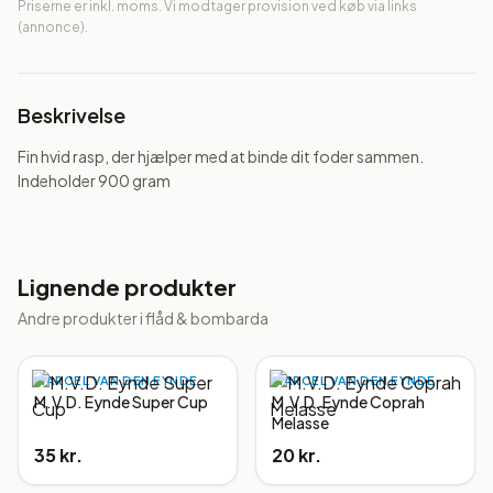
Priserne er inkl. moms. Vi modtager provision ved køb via links
(annonce).
Beskrivelse
Fin hvid rasp, der hjælper med at binde dit foder sammen. 
Indeholder 900 gram
Lignende produkter
Andre produkter i
flåd & bombarda
MARCEL VAN DEN EYNDE
MARCEL VAN DEN EYNDE
M.V.D. Eynde Super Cup
M.V.D. Eynde Coprah
Melasse
35 kr.
20 kr.