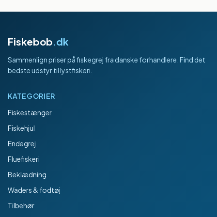
Fiskebob
.dk
Sammenlign priser på fiskegrej fra danske forhandlere. Find det
bedste udstyr til lystfiskeri.
KATEGORIER
Fiskestænger
Fiskehjul
Endegrej
Fluefiskeri
Beklædning
Waders & fodtøj
Tilbehør