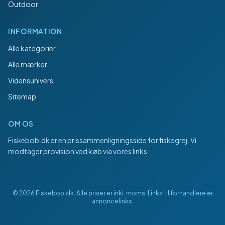
Outdoor
INFORMATION
Alle kategorier
Alle mærker
Vidensunivers
Sitemap
OM OS
Fiskebob.dk
er en prissammenligningsside for fiskegrej. Vi
modtager provision ved køb via vores links.
©
2026
Fiskebob.dk
. Alle priser er inkl. moms. Links til forhandlere er
annoncelinks.