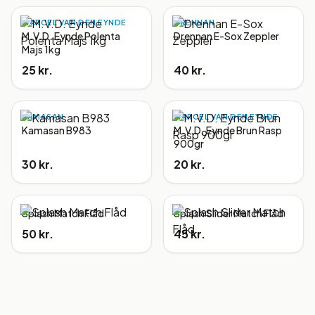
MARCEL VAN DEN EYNDE
DRENNAN
M.V.D. Eynde Polenta
Drennan E-Sox Zeppler
Majs 1kg
25 kr.
40 kr.
KAMASAN
MARCEL VAN DEN EYNDE
Kamasan B983
M.V.D. Eynde Brun Rasp
900gr
30 kr.
20 kr.
Splash Match Flåd
Splash Slider Match Flåd
50 kr.
45 kr.