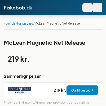
Fiskebob
.dk
Forside
/
Fangstnet
/
McLean Magnetic Net Release
McLean Magnetic Net Release
219 kr.
Sammenlign priser
219 kr.
Gå til butik
Priserne er inkl. moms. Vi modtager provision ved køb via links