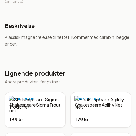
(annonce).
Beskrivelse
Klassisk magnet release til nettet. Kommer med carabin i begge 
ender.
Lignende produkter
Andre produkter i
fangstnet
SHAKESPEARE
SHAKESPEARE
Shakespeare Sigma Trout
Shakespeare Agility Net
net
139 kr.
179 kr.