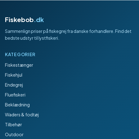
Fiskebob
.dk
Sammenlign priser på fiskegrej fra danske forhandlere. Find det
bedste udstyr til lystfiskeri.
KATEGORIER
Fiskestænger
Fiskehjul
Endegrej
Fluefiskeri
Beklædning
Waders & fodtøj
Tilbehør
Outdoor