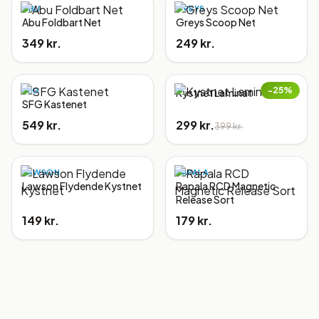
ABU
GREYS
Abu Foldbart Net
Greys Scoop Net
349 kr.
249 kr.
−
25
%
SFG
Kystnet Laminat
SFG Kastenet
549 kr.
299 kr.
399 kr.
LAWSON
RAPALA
Lawson Flydende Kystnet
Rapala RCD Magnetic
Release Sort
149 kr.
179 kr.