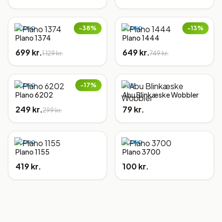
−
38
%
−
13
%
PLANO
PLANO
Plano 1374
Plano 1444
699 kr.
649 kr.
1.129 kr.
749 kr.
−
17
%
PLANO
ABU
Plano 6202
Abu Blinkæske Wobbler
249 kr.
79 kr.
299 kr.
PLANO
PLANO
Plano 1155
Plano 3700
419 kr.
100 kr.