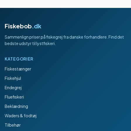
Fiskebob
.dk
Sammenlign priser på fiskegrej fra danske forhandlere. Find det
bedste udstyr til lystfiskeri.
KATEGORIER
Fiskestænger
Fiskehjul
Endegrej
Fluefiskeri
Beklædning
Waders & fodtøj
Tilbehør