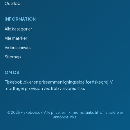
Outdoor
INFORMATION
Alle kategorier
Alle mærker
Vidensunivers
Sitemap
OM OS
Fiskebob.dk
er en prissammenligningsside for fiskegrej. Vi
modtager provision ved køb via vores links.
©
2026
Fiskebob.dk
. Alle priser er inkl. moms. Links til forhandlere er
annoncelinks.