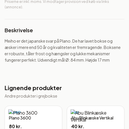
Priserne er inkl. moms. Vi modtager provision ved køb via links
(annonce).
Beskrivelse
Meiho er det japanske svar på Plano. De har lavet bokse og 
æsker i mere end 50 år og kvaliteten er fremragende. Boksene 
er robuste, tåler frost og hængsler og lukke mekanismer 
fungerer perfekt. Udvendigt mål Ø: 84 mm. Højde 17 mm
Lignende produkter
Andre produkter i
grejbokse
PLANO
ABU
Plano 3600
Abu Blinkæske Vertikal
80 kr.
40 kr.