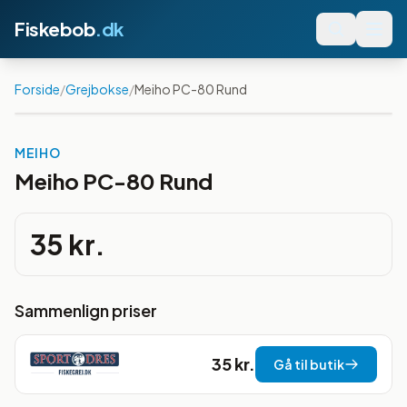
Fiskebob
.dk
Forside
/
Grejbokse
/
Meiho PC-80 Rund
MEIHO
Meiho PC-80 Rund
35 kr.
Sammenlign priser
35 kr.
Gå til butik