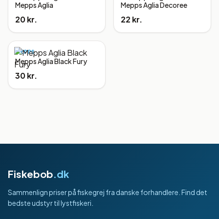
Mepps Aglia
Mepps Aglia Decoree
20 kr.
22 kr.
MEPPS
Mepps Aglia Black Fury
30 kr.
Fiskebob
.dk
Sammenlign priser på fiskegrej fra danske forhandlere. Find det
bedste udstyr til lystfiskeri.