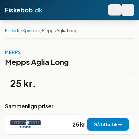
Fiskebob
.dk
Forside
/
Spinnere
/
Mepps Aglia Long
MEPPS
Mepps Aglia Long
25 kr.
Sammenlign priser
25 kr.
Gå til butik