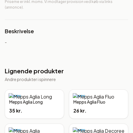
Priserne er inkl. moms. Vi modtager provision ved køb via links
(annonce).
Beskrivelse
-
Lignende produkter
Andre produkter i
spinnere
MEPPS
MEPPS
Mepps Aglia Long
Mepps Aglia Fluo
35 kr.
26 kr.
MEPPS
MEPPS