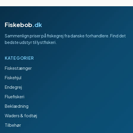
Fiskebob
.dk
Sammenlign priser på fiskegrej fra danske forhandlere. Find det
bedste udstyr til lystfiskeri.
KATEGORIER
Fiskestænger
Fiskehjul
Endegrej
Fluefiskeri
Beklædning
Waders & fodtøj
Tilbehør