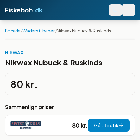
Fiskebob
.dk
Forside
/
Waders tilbehør
/
Nikwax Nubuck & Ruskinds
NIKWAX
Nikwax Nubuck & Ruskinds
80 kr.
Sammenlign priser
80 kr.
Gå til butik