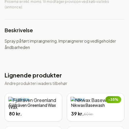
Priserne er inkl. moms. Vi modtager provision ved køb via links
(annonce).
Beskrivelse
Spray påført imprægnering. Imprægnerer og vedligeholder 
åndbarheden
Lignende produkter
Andre produkter i
waders tilbehør
−
35
%
FJÄLLRÄVEN
NIKWAX
Fjällräven Greenland Wax
Nikwax Basewash
80 kr.
39 kr.
60 kr.