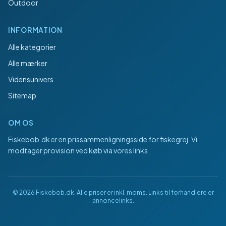
Outdoor
INFORMATION
Alle kategorier
Alle mærker
Vidensunivers
Sitemap
OM OS
Fiskebob.dk
er en prissammenligningsside for fiskegrej. Vi
modtager provision ved køb via vores links.
©
2026
Fiskebob.dk
. Alle priser er inkl. moms. Links til forhandlere er
annoncelinks.