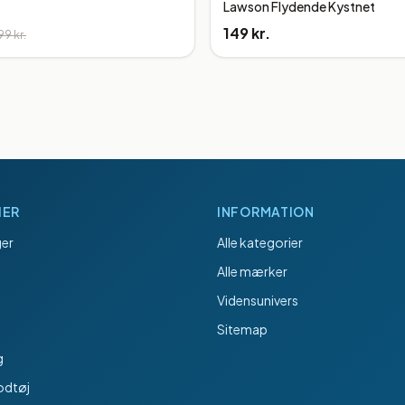
Lawson Flydende Kystnet
149 kr.
99 kr.
IER
INFORMATION
er
Alle kategorier
Alle mærker
Vidensunivers
Sitemap
g
odtøj