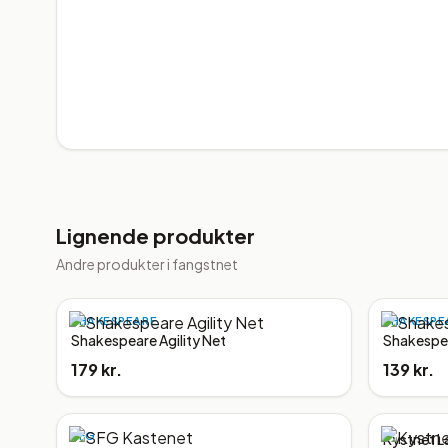
Lignende produkter
Andre produkter i
fangstnet
SHAKESPEARE
SHAKESPE
Shakespeare Agility Net
Shakespea
179 kr.
139 kr.
SFG
Kystnet L