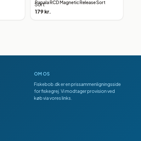
Rapala RCD Magnetic Release Sort
179 kr.
OM OS
Fiskebob.dk
er en prissammenligningsside
for fiskegrej. Vi modtager provision ved
køb via vores links.