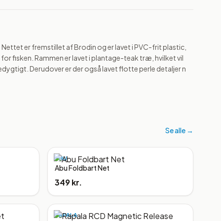
ettet er fremstillet af Brodin og er lavet i PVC-frit plastic, 
r fisken. Rammen er lavet i plantage-teak træ, hvilket vil 
dygtigt. Derudover er der også lavet flotte perle detaljer n
Se alle →
ABU
Abu Foldbart Net
349 kr.
RAPALA