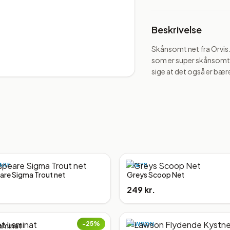
Beskrivelse
Skånsomt net fra Orvis. N
som er super skånsomt fo
sige at det også er bære
ARE
GREYS
re Sigma Trout net
Greys Scoop Net
249 kr.
−
25
%
LAWSON
aminat