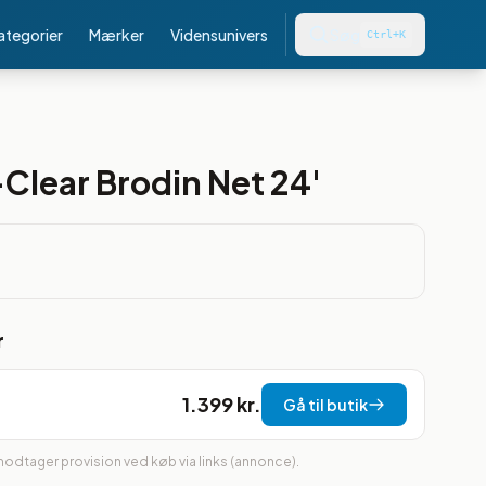
kategorier
Mærker
Vidensunivers
Søg
Ctrl+K
Clear Brodin Net 24'
r
1.399 kr.
Gå til butik
 modtager provision ved køb via links (annonce).