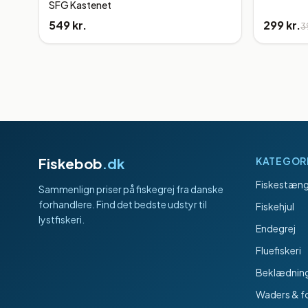
SFG Kastenet
549 kr.
299 kr.
3
Fiskebob
.dk
KATEGOR
Fiskestæng
Sammenlign priser på fiskegrej fra danske
forhandlere. Find det bedste udstyr til
Fiskehjul
lystfiskeri.
Endegrej
Fluefiskeri
Beklædnin
Waders & f