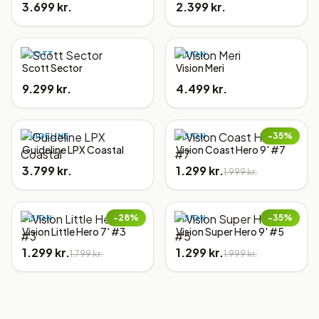
3.699 kr.
2.399 kr.
SCOTT
VISION
Scott Sector
Vision Meri
9.299 kr.
4.499 kr.
−
35
%
GUIDELINE
VISION
Guideline LPX Coastal
Vision Coast Hero 9' #7
3.799 kr.
1.299 kr.
1.999 kr.
−
28
%
−
35
%
VISION
VISION
Vision Little Hero 7' #3
Vision Super Hero 9' #5
1.299 kr.
1.299 kr.
1.799 kr.
1.999 kr.