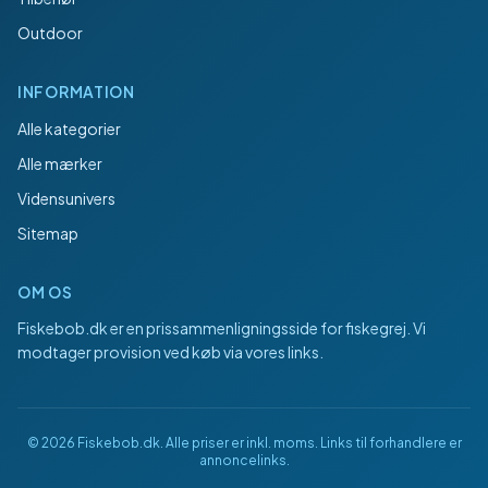
Outdoor
INFORMATION
Alle kategorier
Alle mærker
Vidensunivers
Sitemap
OM OS
Fiskebob.dk
er en prissammenligningsside for fiskegrej. Vi
modtager provision ved køb via vores links.
©
2026
Fiskebob.dk
. Alle priser er inkl. moms. Links til forhandlere er
annoncelinks.