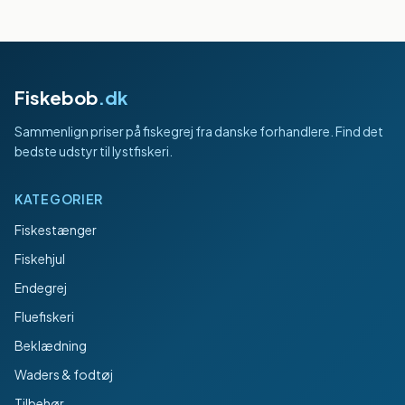
Fiskebob
.dk
Sammenlign priser på fiskegrej fra danske forhandlere. Find det
bedste udstyr til lystfiskeri.
KATEGORIER
Fiskestænger
Fiskehjul
Endegrej
Fluefiskeri
Beklædning
Waders & fodtøj
Tilbehør