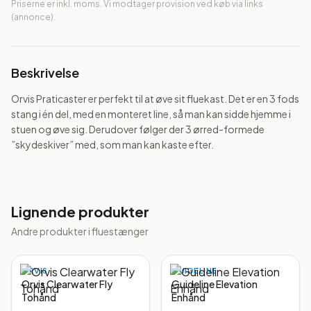
Priserne er inkl. moms. Vi modtager provision ved køb via links
(annonce).
Beskrivelse
Orvis Praticaster er perfekt til at øve sit fluekast. Det er en 3 fods 
stang i én del, med en monteret line, så man kan sidde hjemme i 
stuen og øve sig. Derudover følger der 3 ørred-formede 
”skydeskiver” med, som man kan kaste efter.
Lignende produkter
Andre produkter i
fluestænger
ORVIS
GUIDELINE
Orvis Clearwater Fly
Guideline Elevation
Tohånd
Enhånd