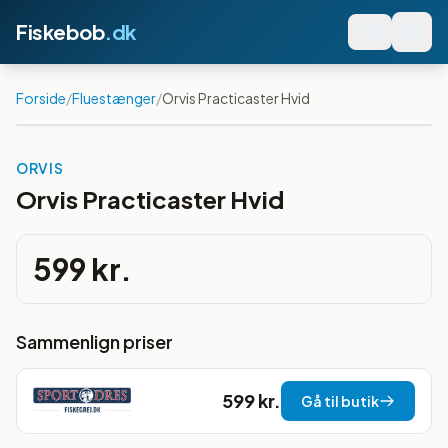
Fiskebob
.dk
Forside
/
Fluestænger
/
Orvis Practicaster Hvid
ORVIS
Orvis Practicaster Hvid
599 kr.
Sammenlign priser
599 kr.
Gå til butik