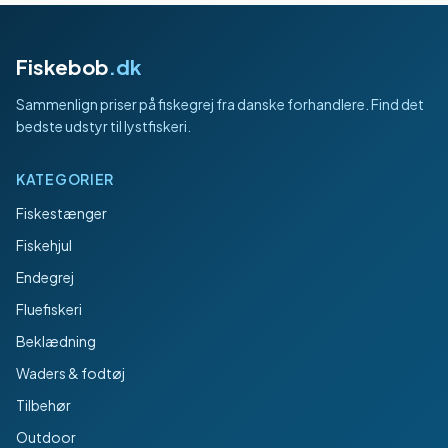
Fiskebob
.dk
Sammenlign priser på fiskegrej fra danske forhandlere. Find det
bedste udstyr til lystfiskeri.
KATEGORIER
Fiskestænger
Fiskehjul
Endegrej
Fluefiskeri
Beklædning
Waders & fodtøj
Tilbehør
Outdoor