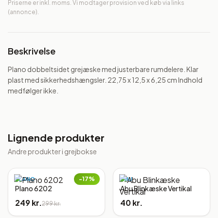
Priserne er inkl. moms. Vi modtager provision ved køb via links
(annonce).
Beskrivelse
Plano dobbeltsidet grejæske med justerbare rumdelere. Klar 
plast med sikkerhedshængsler. 22,75 x 12,5 x 6,25 cm Indhold 
medfølger ikke.
Lignende produkter
Andre produkter i
grejbokse
−
17
%
PLANO
ABU
Plano 6202
Abu Blinkæske Vertikal
249 kr.
40 kr.
299 kr.