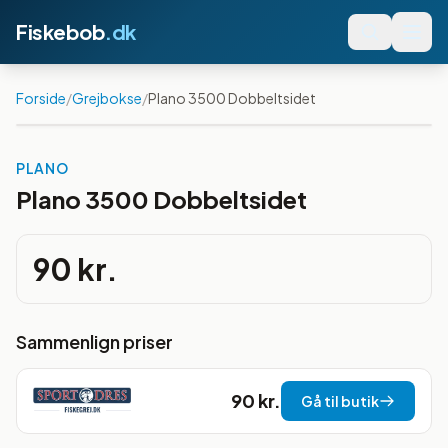
Fiskebob
.dk
Forside
/
Grejbokse
/
Plano 3500 Dobbeltsidet
PLANO
Plano 3500 Dobbeltsidet
90 kr.
Sammenlign priser
90 kr.
Gå til butik