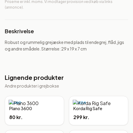
Priserne er inkl. moms. Vi modtager provision ved køb via links
(annonce).
Beskrivelse
Robust og rummelig grejæske med plads til endegrej, flåd, jigs 
og andre smådele. Størrelse: 29 x 19 x 7 cm
Lignende produkter
Andre produkter i
grejbokse
PLANO
KORDA
Plano 3600
Korda Rig Safe
80 kr.
299 kr.