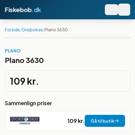
Fiskebob
.dk
Forside
/
Grejbokse
/
Plano 3630
PLANO
Plano 3630
109 kr.
Sammenlign priser
109 kr.
Gå til butik