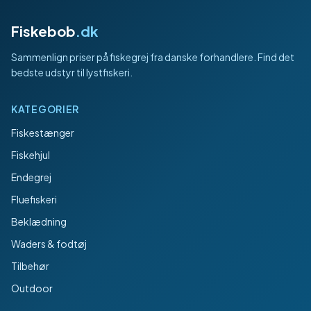
Fiskebob
.dk
Sammenlign priser på fiskegrej fra danske forhandlere. Find det
bedste udstyr til lystfiskeri.
KATEGORIER
Fiskestænger
Fiskehjul
Endegrej
Fluefiskeri
Beklædning
Waders & fodtøj
Tilbehør
Outdoor