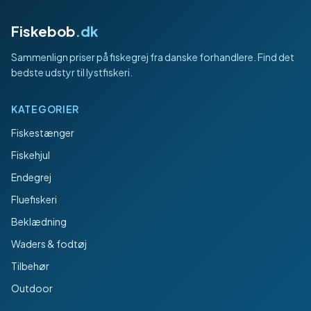
Fiskebob
.dk
Sammenlign priser på fiskegrej fra danske forhandlere. Find det
bedste udstyr til lystfiskeri.
KATEGORIER
Fiskestænger
Fiskehjul
Endegrej
Fluefiskeri
Beklædning
Waders & fodtøj
Tilbehør
Outdoor