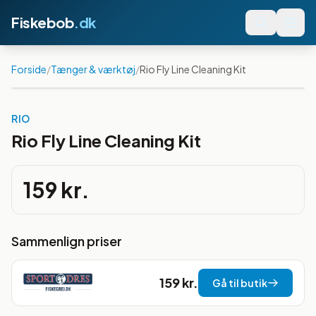
Fiskebob
.dk
Forside
/
Tænger & værktøj
/
Rio Fly Line Cleaning Kit
RIO
Rio Fly Line Cleaning Kit
159 kr.
Sammenlign priser
159 kr.
Gå til butik