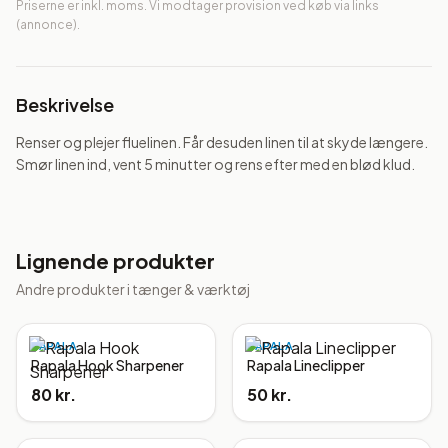
Priserne er inkl. moms. Vi modtager provision ved køb via links
(annonce).
Beskrivelse
Renser og plejer fluelinen. Får desuden linen til at skyde længere. 
Smør linen ind, vent 5 minutter og rens efter med en blød klud.
Lignende produkter
Andre produkter i
tænger & værktøj
RAPALA
RAPALA
Rapala Hook Sharpener
Rapala Lineclipper
80 kr.
50 kr.