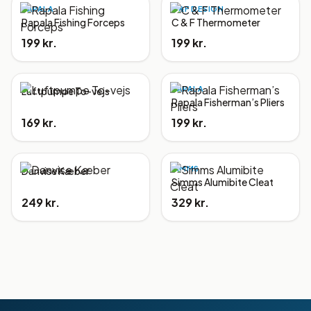
RAPALA
C&F DESIGN
Rapala Fishing Forceps
C & F Thermometer
199 kr.
199 kr.
RAPALA
Luftpumpe To-vejs
Rapala Fisherman’s Pliers
169 kr.
199 kr.
SIMMS
Danvise Kæber
Simms Alumibite Cleat
249 kr.
329 kr.