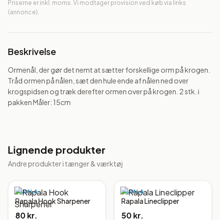
Priserne er inkl. moms. Vi modtager provision ved køb via links
(annonce).
Beskrivelse
Ormenål, der gør det nemt at sætter forskellige orm på krogen. 
Tråd ormen på nålen, sæt den hule ende af nålen ned over 
krogspidsen og træk derefter ormen over på krogen. 2 stk. i 
pakken Måler: 15cm
Lignende produkter
Andre produkter i
tænger & værktøj
RAPALA
RAPALA
Rapala Hook Sharpener
Rapala Lineclipper
80 kr.
50 kr.