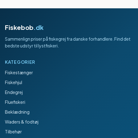
Fiskebob
.dk
Sammenlign priser på fiskegrej fra danske forhandlere. Find det
bedste udstyr til lystfiskeri.
KATEGORIER
Fiskestænger
Fiskehjul
Endegrej
Fluefiskeri
Beklædning
Waders & fodtøj
Tilbehør