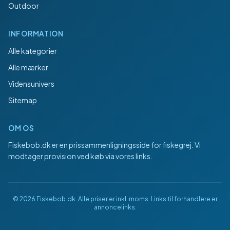
Outdoor
INFORMATION
Alle kategorier
Alle mærker
Vidensunivers
Sitemap
OM OS
Fiskebob.dk
er en prissammenligningsside for fiskegrej. Vi
modtager provision ved køb via vores links.
©
2026
Fiskebob.dk
. Alle priser er inkl. moms. Links til forhandlere er
annoncelinks.