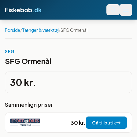
Fiskebob
.dk
Forside
/
Tænger & værktøj
/
SFG Ormenål
SFG
SFG Ormenål
30 kr.
Sammenlign priser
30 kr.
Gå til butik