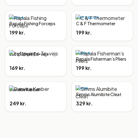
RAPALA
C&F DESIGN
Rapala Fishing Forceps
C & F Thermometer
199 kr.
199 kr.
RAPALA
Luftpumpe To-vejs
Rapala Fisherman’s Pliers
169 kr.
199 kr.
SIMMS
Danvise Kæber
Simms Alumibite Cleat
249 kr.
329 kr.