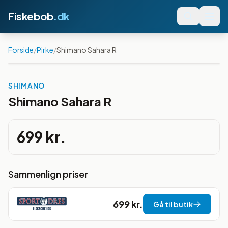
Fiskebob
.dk
Forside
/
Pirke
/
Shimano Sahara R
SHIMANO
Shimano Sahara R
699 kr.
Sammenlign priser
699 kr.
Gå til butik