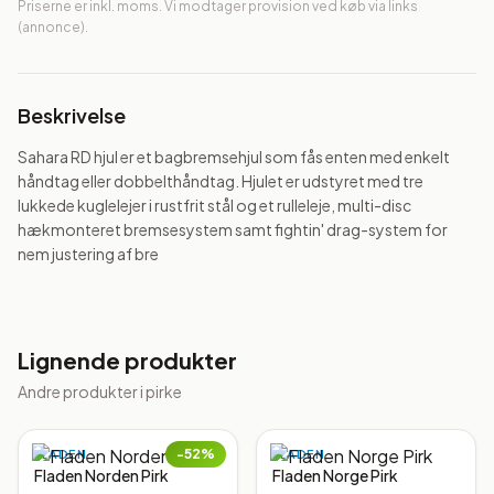
Priserne er inkl. moms. Vi modtager provision ved køb via links
(annonce).
Beskrivelse
Sahara RD hjul er et bagbremsehjul som fås enten med enkelt 
håndtag eller dobbelthåndtag. Hjulet er udstyret med tre 
lukkede kuglelejer i rustfrit stål og et rulleleje, multi-disc 
hækmonteret bremsesystem samt fightin' drag-system for 
nem justering af bre
Lignende produkter
Andre produkter i
pirke
−
52
%
FLADEN
FLADEN
Fladen Norden Pirk
Fladen Norge Pirk