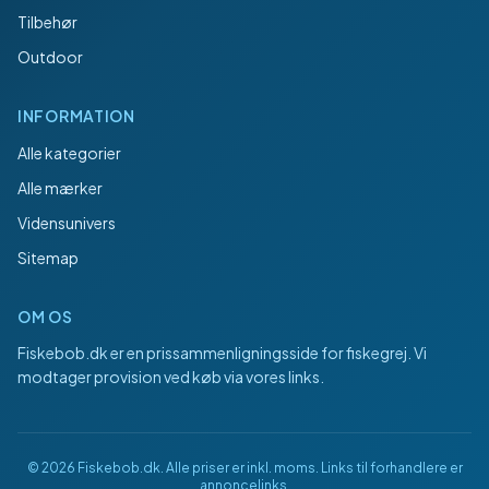
Tilbehør
Outdoor
INFORMATION
Alle kategorier
Alle mærker
Vidensunivers
Sitemap
OM OS
Fiskebob.dk
er en prissammenligningsside for fiskegrej. Vi
modtager provision ved køb via vores links.
©
2026
Fiskebob.dk
. Alle priser er inkl. moms. Links til forhandlere er
annoncelinks.