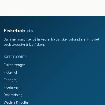
Fiskebob
.dk
Sammenlign priser på fiskegrej fra danske forhandlere. Find det
bedste udstyr til lystfiskeri.
KATEGORIER
Fiskestænger
Fiskehjul
Endegrej
Fluefiskeri
Beklædning
Waders & fodtøj