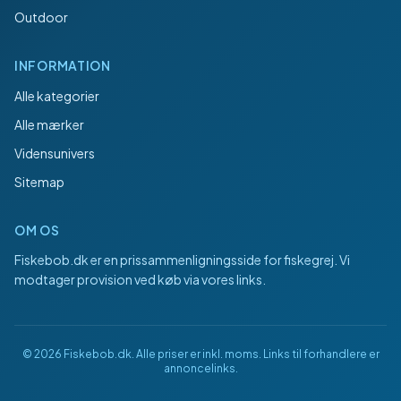
Outdoor
INFORMATION
Alle kategorier
Alle mærker
Vidensunivers
Sitemap
OM OS
Fiskebob.dk
er en prissammenligningsside for fiskegrej. Vi
modtager provision ved køb via vores links.
©
2026
Fiskebob.dk
. Alle priser er inkl. moms. Links til forhandlere er
annoncelinks.