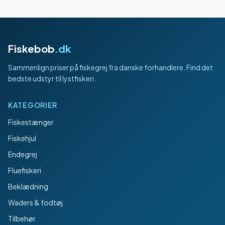
Fiskebob
.dk
Sammenlign priser på fiskegrej fra danske forhandlere. Find det
bedste udstyr til lystfiskeri.
KATEGORIER
Fiskestænger
Fiskehjul
Endegrej
Fluefiskeri
Beklædning
Waders & fodtøj
Tilbehør