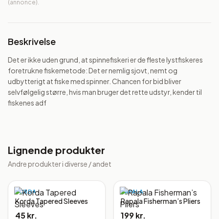
(annonce).
Beskrivelse
Det er ikke uden grund, at spinnefiskeri er de fleste lystfiskeres 
foretrukne fiskemetode: Det er nemlig sjovt, nemt og 
udbytterigt at fiske med spinner. Chancen for bid bliver 
selvfølgelig større, hvis man bruger det rette udstyr, kender til 
fiskenes adf
Lignende produkter
Andre produkter i
diverse / andet
KORDA
RAPALA
Korda Tapered Sleeves
Rapala Fisherman’s Pliers
45 kr.
199 kr.