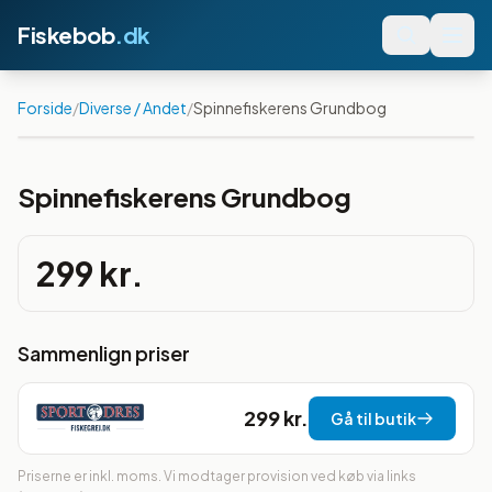
Fiskebob
.dk
Forside
/
Diverse / Andet
/
Spinnefiskerens Grundbog
Spinnefiskerens Grundbog
299 kr.
Sammenlign priser
299 kr.
Gå til butik
Priserne er inkl. moms. Vi modtager provision ved køb via links