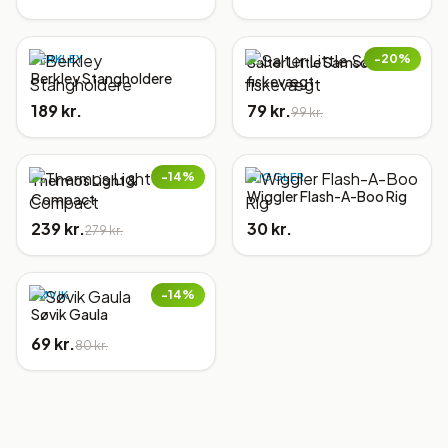
−
20
%
BERKLEY
Salter Little Samson,
Berkley Stangholdere
fiskevægt
189 kr.
79 kr.
99 kr.
−
14
%
WIGGLER
Thermos Light &
Wiggler Flash-A-Boo Rig
Compact
239 kr.
30 kr.
279 kr.
−
14
%
SØVIK
Søvik Gaula
69 kr.
80 kr.