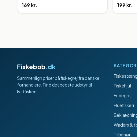
169 kr.
199 kr.
Fiskebob
.dk
KATEGOR
Fiskestæng
Sammenlign priser på fiskegrej fra danske
forhandlere. Find det bedste udstyr til
Fiskehjul
lystfiskeri.
Endegrej
Fluefiskeri
Beklædnin
Waders & f
Tilbehør