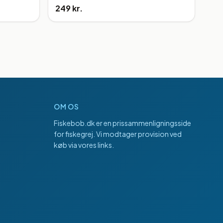
249 kr.
OM OS
Fiskebob.dk
er en prissammenligningsside
for fiskegrej. Vi modtager provision ved
køb via vores links.