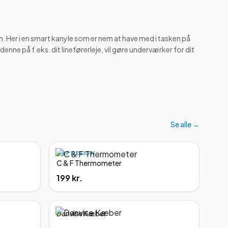
n. Her i en smart kanyle som er nem at have med i tasken på 
enne på f.eks. dit lineførerleje, vil gøre underværker for dit 
Se alle →
C&F DESIGN
C & F Thermometer
199 kr.
Danvise Kæber