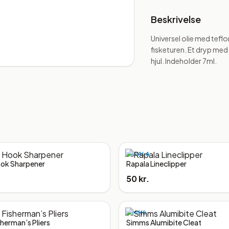
Beskrivelse
Universel olie med teflo
fisketuren. Et dryp med d
hjul. Indeholder 7ml.
RAPALA
ook Sharpener
Rapala Lineclipper
50 kr.
SIMMS
sherman’s Pliers
Simms Alumibite Cleat