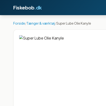
Fiskebob
.dk
Forside
/
Tænger & værktøj
/
Super Lube Olie Kanyle