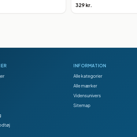
329 kr.
IER
INFORMATION
er
Alle kategorier
Alle mærker
Vidensunivers
Sitemap
g
odtøj