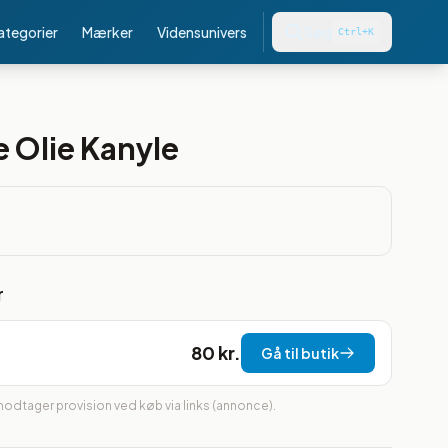
kategorier
Mærker
Vidensunivers
Søg
Ctrl+K
 Olie Kanyle
r
80 kr.
Gå til butik
 modtager provision ved køb via links (annonce).