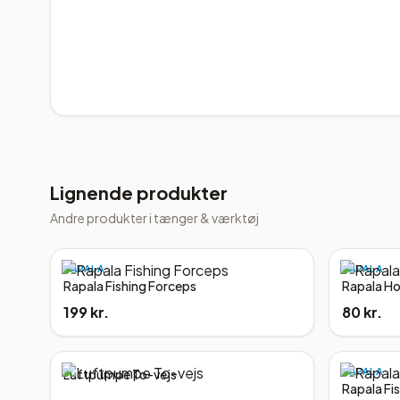
Lignende produkter
Andre produkter i
tænger & værktøj
RAPALA
RAPALA
Rapala Fishing Forceps
Rapala H
199 kr.
80 kr.
RAPALA
Luftpumpe To-vejs
Rapala Fi