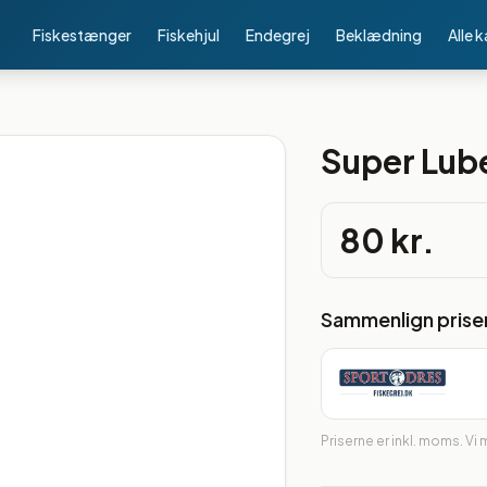
Fiskestænger
Fiskehjul
Endegrej
Beklædning
Alle 
Super Lube
80 kr.
Sammenlign prise
Priserne er inkl. moms. Vi