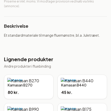
Priserne er inkl. moms. Vi modtager provision ved køb via links
(annonce).
Beskrivelse
Et standardmateriale til mange fluemønstre, bl.a. Juletræet.
Lignende produkter
Andre produkter i
fluebinding
KAMASAN
KAMASAN
Kamasan B270
Kamasan B440
80 kr.
45 kr.
KAMASAN
KAMASAN