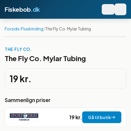
Fiskebob
.dk
Forside
/
Fluebinding
/
The Fly Co. Mylar Tubing
THE FLY CO.
The Fly Co. Mylar Tubing
19 kr.
Sammenlign priser
19 kr.
Gå til butik