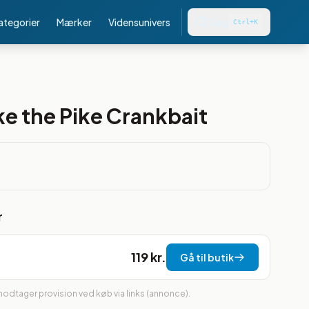
kategorier
Mærker
Vidensunivers
Søg
Ctrl+K
e the Pike Crankbait
r
119 kr.
Gå til butik
 modtager provision ved køb via links (annonce).