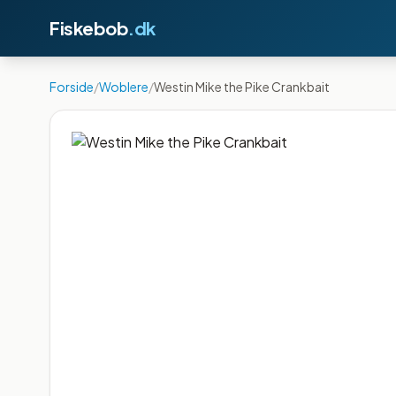
Fiskebob
.dk
Forside
/
Woblere
/
Westin Mike the Pike Crankbait