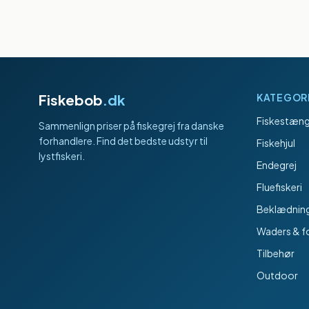
Fiskebob
.dk
KATEGOR
Fiskestæng
Sammenlign priser på fiskegrej fra danske
forhandlere. Find det bedste udstyr til
Fiskehjul
lystfiskeri.
Endegrej
Fluefiskeri
Beklædnin
Waders & f
Tilbehør
Outdoor