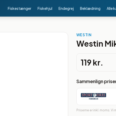
Fiskestænger
Fiskehjul
Endegrej
Beklædning
Alle 
WESTIN
Westin Mik
119 kr.
Sammenlign prise
Priserne er inkl. moms. Vi