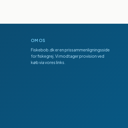
OM OS
Fiskebob.dk
er en prissammenligningsside
for fiskegrej. Vi modtager provision ved
køb via vores links.