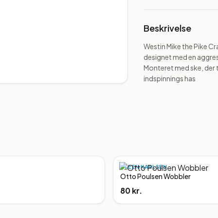
Beskrivelse
Westin Mike the Pike Cra
designet med en aggress
Monteret med ske, der t
indspinnings has
STEEN KARLSEN
Otto Poulsen Wobbler
80 kr.