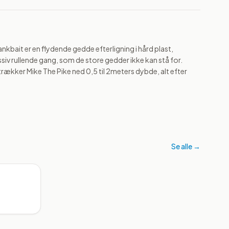
nkbait er en flydende gedde efterligning i hård plast, 
iv rullende gang, som de store gedder ikke kan stå for. 
rækker Mike The Pike ned 0,5 til 2meters dybde, alt efter 
Se alle →