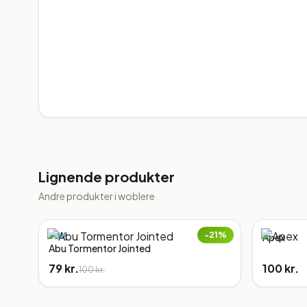
Lignende produkter
Andre produkter i
woblere
−
21
%
ABU
Apex
Abu Tormentor Jointed
79 kr.
100 kr.
100 kr.