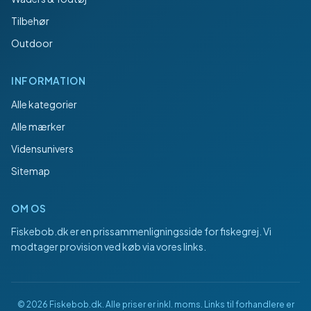
Tilbehør
Outdoor
INFORMATION
Alle kategorier
Alle mærker
Vidensunivers
Sitemap
OM OS
Fiskebob.dk
er en prissammenligningsside for fiskegrej. Vi
modtager provision ved køb via vores links.
©
2026
Fiskebob.dk
. Alle priser er inkl. moms. Links til forhandlere er