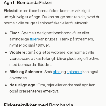
Agn til Bombarda Fiskeri
Fleksibiliteten i bombarda fiskeri kommer virkelig til
udtryk i valget af agn. Du kan bruge næsten alt, hvad du
normalt ville bruge til spinnefiskeri eller fluefiskeri:
Fluer:
Specielt designet bombarda-fluer eller
almindelige
fluer
kan bruges. Tænk på streamers,
nymfer og små tørfluer.
Woblere:
Små og lette woblere, der normalt ville
være svære at kaste langt, bliver pludselig effektive
med bombarda-flåddet.
Blink og Spinnere:
Små
blink
og
spinnere
kan også
anvendes.
Naturlige agn:
Orm, rejer eller andre små agn kan
også præsenteres effektivt.
Fisketeknikker med Bombarda