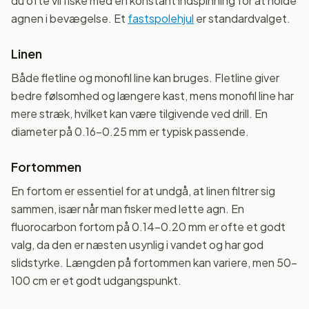
du ofte vil fiske med en konstant indspinning for at holde
agnen i bevægelse. Et
fastspolehjul
er standardvalget.
Linen
Både fletline og monofil line kan bruges. Fletline giver
bedre følsomhed og længere kast, mens monofil line har
mere stræk, hvilket kan være tilgivende ved drill. En
diameter på 0.16-0.25 mm er typisk passende.
Fortommen
En fortom er essentiel for at undgå, at linen filtrer sig
sammen, især når man fisker med lette agn. En
fluorocarbon fortom på 0.14-0.20 mm er ofte et godt
valg, da den er næsten usynlig i vandet og har god
slidstyrke. Længden på fortommen kan variere, men 50-
100 cm er et godt udgangspunkt.