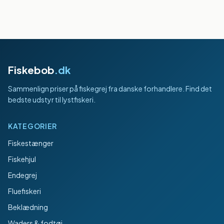
Fiskebob
.dk
Sammenlign priser på fiskegrej fra danske forhandlere. Find det
bedste udstyr til lystfiskeri.
KATEGORIER
Fiskestænger
Fiskehjul
Endegrej
Fluefiskeri
Beklædning
Waders & fodtøj