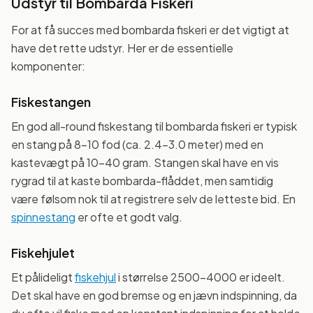
Udstyr til Bombarda Fiskeri
For at få succes med bombarda fiskeri er det vigtigt at
have det rette udstyr. Her er de essentielle
komponenter:
Fiskestangen
En god all-round fiskestang til bombarda fiskeri er typisk
en stang på 8-10 fod (ca. 2.4-3.0 meter) med en
kastevægt på 10-40 gram. Stangen skal have en vis
rygrad til at kaste bombarda-flåddet, men samtidig
være følsom nok til at registrere selv de letteste bid. En
spinnestang
er ofte et godt valg.
Fiskehjulet
Et pålideligt
fiskehjul
i størrelse 2500-4000 er ideelt.
Det skal have en god bremse og en jævn indspinning, da