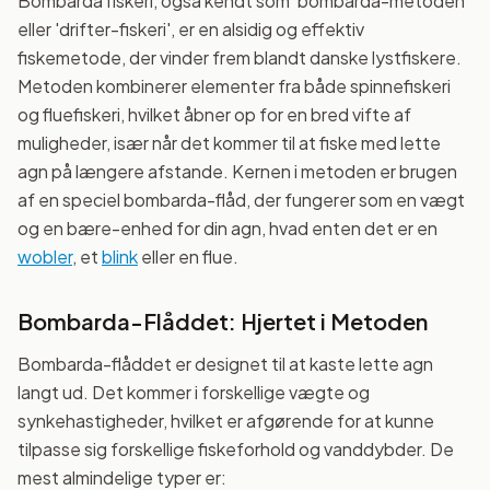
Bombarda fiskeri, også kendt som 'bombarda-metoden'
eller 'drifter-fiskeri', er en alsidig og effektiv
fiskemetode, der vinder frem blandt danske lystfiskere.
Metoden kombinerer elementer fra både spinnefiskeri
og fluefiskeri, hvilket åbner op for en bred vifte af
muligheder, især når det kommer til at fiske med lette
agn på længere afstande. Kernen i metoden er brugen
af en speciel bombarda-flåd, der fungerer som en vægt
og en bære-enhed for din agn, hvad enten det er en
wobler
, et
blink
eller en flue.
Bombarda-Flåddet: Hjertet i Metoden
Bombarda-flåddet er designet til at kaste lette agn
langt ud. Det kommer i forskellige vægte og
synkehastigheder, hvilket er afgørende for at kunne
tilpasse sig forskellige fiskeforhold og vanddybder. De
mest almindelige typer er: