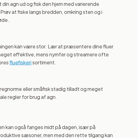
t din agn ud og fisk den hjem med varierende
 Prøv at fiske langs bredden, omkring sten og i
føde.
ingen kan være stor. Lær at præsentere dine fluer
meget effektive, mens nymfer og streamere ofte
vores
fluefiskeri
sortiment.
 regnorme eller småfisk stadig tilladt og meget
le regler for brug af agn.
men kan også fanges midt på dagen, især på
roduktive sæsoner, men med den rette tilgang kan