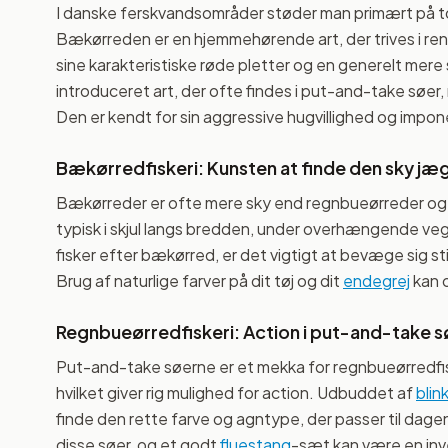
I danske ferskvandsområder støder man primært på t
Bækørreden er en hjemmehørende art, der trives i ren
sine karakteristiske røde pletter og en generelt me
introduceret art, der ofte findes i put-and-take søer
Den er kendt for sin aggressive hugvillighed og impon
Bækørredfiskeri: Kunsten at finde den sky jæ
Bækørreder er ofte mere sky end regnbueørreder og
typisk i skjul langs bredden, under overhængende veget
fisker efter bækørred, er det vigtigt at bevæge sig st
Brug af naturlige farver på dit tøj og dit
endegrej
kan 
Regnbueørredfiskeri: Action i put-and-take 
Put-and-take søerne er et mekka for regnbueørredfiske
hvilket giver rig mulighed for action. Udbuddet af
blin
finde den rette farve og agntype, der passer til dagen
disse søer, og et godt
fluestang
-sæt kan være en inv