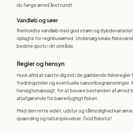
du fange ørred året rundt.
Vandløb og søer
Renholdte vandløb med god strøm og dybdevariationer
oplagte for regnbueørred. Undersøg lokale fiskevandsg
bedste spots i dit område.
Regler og hensyn
Husk altid at sætte dig ind i de gældende fiskeregle
fredningstider og eventuelle sæsonbegrænsninger. Pr
hensigtsmæssigt, for at bevare bestanden af ørred til
altafgørende for bæredygtigt fiskeri.
Med den rette viden, udstyr og tålmodighed kan ørredf
spænding og naturoplevelser. God fisketur!