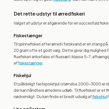
Det rette udstyr til ørredfiskeri
Valget af udstyr er afgørende for en succesfuld fisket
Fiskestænger
Til spinnefiskeri efter ørred i ferskvand er en stang
20 gram ofte et godt valg. Dette giver dig mulighed fo
fluefiskeri anbefales et fluesæt i klasse 5-7, afhængi
af
fiskestænger
.
Fiskehjul
Et pålideligt fastspolehjul i størrelse 2000-3000 er id
der kan håndtere ørredens udløb. Til fluefiskeri er et fl
nødvendigt. Du kan finde et bredt udvalg af
fiskehjul
h
Line og Fortom