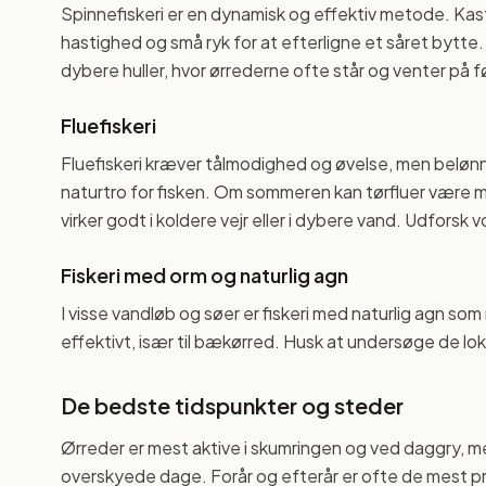
Spinnefiskeri er en dynamisk og effektiv metode. Kas
hastighed og små ryk for at efterligne et såret bytte.
dybere huller, hvor ørrederne ofte står og venter på 
Fluefiskeri
Fluefiskeri kræver tålmodighed og øvelse, men belønn
naturtro for fisken. Om sommeren kan tørfluer være 
virker godt i koldere vejr eller i dybere vand. Udforsk 
Fiskeri med orm og naturlig agn
I visse vandløb og søer er fiskeri med naturlig agn som
effektivt, især til bækørred. Husk at undersøge de loka
De bedste tidspunkter og steder
Ørreder er mest aktive i skumringen og ved daggry, 
overskyede dage. Forår og efterår er ofte de mest p