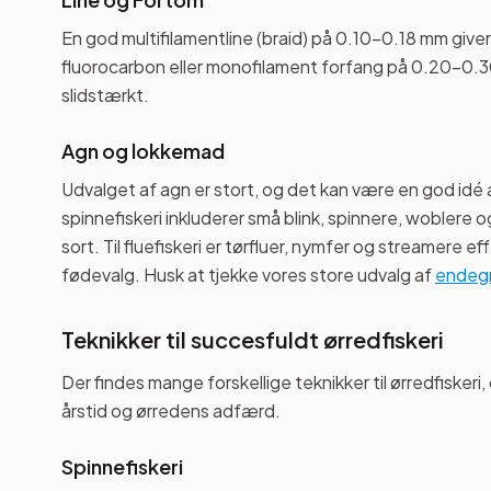
En god multifilamentline (braid) på 0.10-0.18 mm giv
fluorocarbon eller monofilament forfang på 0.20-0.3
slidstærkt.
Agn og lokkemad
Udvalget af agn er stort, og det kan være en god idé a
spinnefiskeri inkluderer små blink, spinnere, woblere o
sort. Til fluefiskeri er tørfluer, nymfer og streamere 
fødevalg. Husk at tjekke vores store udvalg af
endegr
Teknikker til succesfuldt ørredfiskeri
Der findes mange forskellige teknikker til ørredfisk
årstid og ørredens adfærd.
Spinnefiskeri