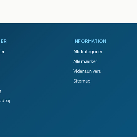
IER
INFORMATION
er
Alle kategorier
Alle mærker
Vidensunivers
Sitemap
g
odtøj