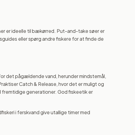
 er ideelle til bækørred. Put-and-take søer er
uides eller spørg andre fiskere for at finde de
r for det pågældende vand, herunder mindstemål,
aktiser Catch & Release, hvor det er muligt og
 fremtidige generationer. God fiskeetik er
iskeri i ferskvand give utallige timer med