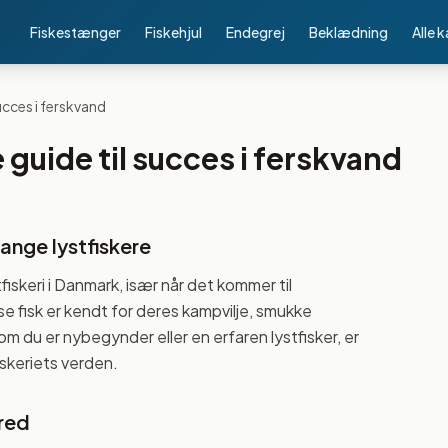
Fiskestænger
Fiskehjul
Endegrej
Beklædning
Alle 
succes i ferskvand
 guide til succes i ferskvand
mange lystfiskere
iskeri i Danmark, især når det kommer til
 fisk er kendt for deres kampvilje, smukke
 du er nybegynder eller en erfaren lystfisker, er
iskeriets verden.
red