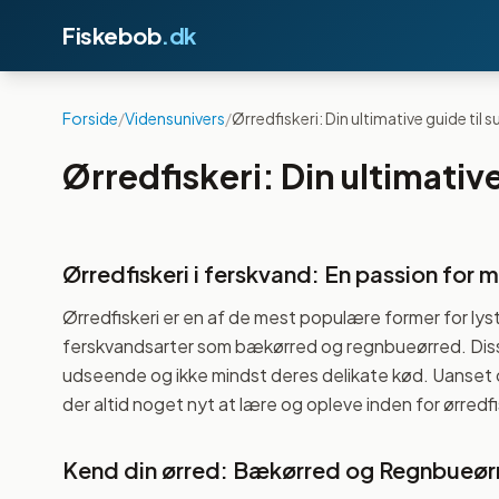
Fiskebob
.dk
Forside
/
Vidensunivers
/
Ørredfiskeri: Din ultimative guide til 
Ørredfiskeri: Din ultimative
Ørredfiskeri i ferskvand: En passion for 
Ørredfiskeri er en af de mest populære former for lystf
ferskvandsarter som bækørred og regnbueørred. Disse
udseende og ikke mindst deres delikate kød. Uanset om
der altid noget nyt at lære og opleve inden for ørredf
Kend din ørred: Bækørred og Regnbueør