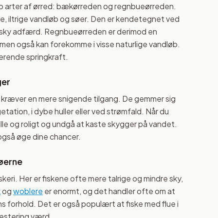
o arter af ørred: bækørreden og regnbueørreden.
e, iltrige vandløb og søer. Den er kendetegnet ved
re sky adfærd. Regnbueørreden er derimod en
, men også kan forekomme i visse naturlige vandløb.
erende springkraft.
ger
 kræver en mere snigende tilgang. De gemmer sig
ation, i dybe huller eller ved strømfald. Når du
ille og roligt og undgå at kaste skygger på vandet.
også øge dine chancer.
søerne
ri. Her er fiskene ofte mere talrige og mindre sky,
k
og
woblere
er enormt, og det handler ofte om at
s forhold. Det er også populært at fiske med flue i
estering værd.