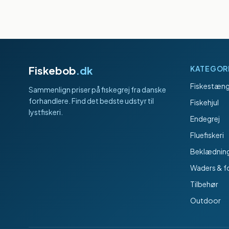
Fiskebob
.dk
KATEGOR
Fiskestæng
Sammenlign priser på fiskegrej fra danske
forhandlere. Find det bedste udstyr til
Fiskehjul
lystfiskeri.
Endegrej
Fluefiskeri
Beklædnin
Waders & f
Tilbehør
Outdoor