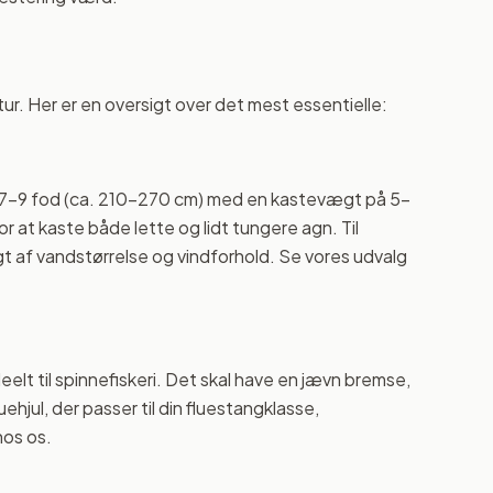
ur. Her er en oversigt over det mest essentielle:
 på 7-9 fod (ca. 210-270 cm) med en kastevægt på 5-
r at kaste både lette og lidt tungere agn. Til
gt af vandstørrelse og vindforhold. Se vores udvalg
eelt til spinnefiskeri. Det skal have en jævn bremse,
uehjul, der passer til din fluestangklasse,
os os.