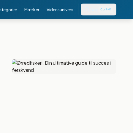
kategorier
Mærker
Vidensunivers
Søg
Ctrl+K