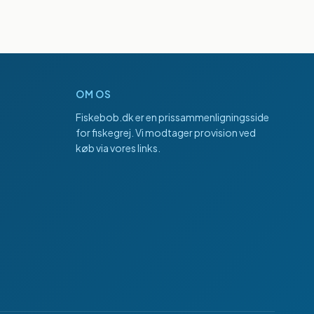
OM OS
Fiskebob.dk
er en prissammenligningsside
for fiskegrej. Vi modtager provision ved
køb via vores links.