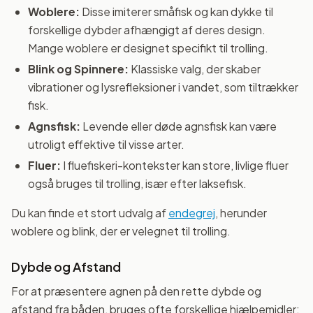
Woblere:
Disse imiterer småfisk og kan dykke til
forskellige dybder afhængigt af deres design.
Mange woblere er designet specifikt til trolling.
Blink og Spinnere:
Klassiske valg, der skaber
vibrationer og lysrefleksioner i vandet, som tiltrækker
fisk.
Agnsfisk:
Levende eller døde agnsfisk kan være
utroligt effektive til visse arter.
Fluer:
I fluefiskeri-kontekster kan store, livlige fluer
også bruges til trolling, især efter laksefisk.
Du kan finde et stort udvalg af
endegrej
, herunder
woblere og blink, der er velegnet til trolling.
Dybde og Afstand
For at præsentere agnen på den rette dybde og
afstand fra båden, bruges ofte forskellige hjælpemidler: