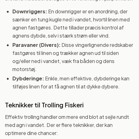
Downriggers:
En downrigger er en anordning, der
sænker en tung kugle ned i vandet, hvortil linen med
agnen fastgøres. Dette tillader præcis kontrol af
agnens dybde, selv i stærk strøm eller vind.
Paravaner (Divers):
Disse vingerlignende redskaber
fastgøres til linen og trækker agnen ud til siden
og/eller ned i vandet, væk fra båden og dens
motorstøj.
Dybderinge:
Enkle, men effektive, dybderinge kan
tilføjes linen for at få agnen til at dykke dybere.
Teknikker til Trolling Fiskeri
Effektiv trolling handler om mere end blot at sejle rundt
med agn i vandet. Der er flere teknikker, der kan
optimere dine chancer: