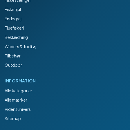
Fiskestænger
Fiskehjul
Endegrej
Fluefiskeri
Beklædning
Waders & fodtøj
Tilbehør
Outdoor
INFORMATION
Alle kategorier
Alle mærker
Vidensunivers
Sitemap