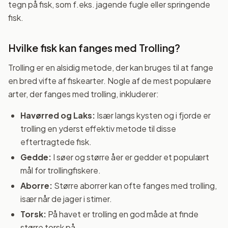
tegn på fisk, som f.eks. jagende fugle eller springende
fisk.
Hvilke fisk kan fanges med Trolling?
Trolling er en alsidig metode, der kan bruges til at fange
en bred vifte af fiskearter. Nogle af de mest populære
arter, der fanges med trolling, inkluderer:
Havørred og Laks:
Især langs kysten og i fjorde er
trolling en yderst effektiv metode til disse
eftertragtede fisk.
Gedde:
I søer og større åer er gedder et populært
mål for trollingfiskere.
Aborre:
Større aborrer kan ofte fanges med trolling,
især når de jager i stimer.
Torsk:
På havet er trolling en god måde at finde
større torsk på.