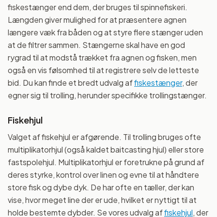
fiskestænger end dem, der bruges til spinnefiskeri.
Længden giver mulighed for at præsentere agnen
længere væk fra båden og at styre flere stænger uden
at de filtrer sammen. Stængerne skal have en god
rygrad til at modstå trækket fra agnen og fisken, men
også en vis følsomhed til at registrere selv de letteste
bid. Du kan finde et bredt udvalg af
fiskestænger
, der
egner sig til trolling, herunder specifikke trollingstænger.
Fiskehjul
Valget af fiskehjul er afgørende. Til trolling bruges ofte
multiplikatorhjul (også kaldet baitcasting hjul) eller store
fastspolehjul. Multiplikatorhjul er foretrukne på grund af
deres styrke, kontrol over linen og evne til at håndtere
store fisk og dybe dyk. De har ofte en tæller, der kan
vise, hvor meget line der er ude, hvilket er nyttigt til at
holde bestemte dybder. Se vores udvalg af
fiskehjul
, der