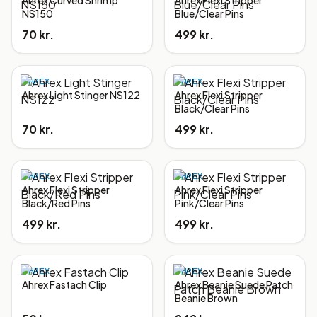
Ahrex Curved Shrimp
Ahrex Flexi Stripper
NS150
Blue/Clear Pins
70 kr.
499 kr.
AHREX
AHREX
Ahrex Light Stinger NS122
Ahrex Flexi Stripper
Black/Clear Pins
70 kr.
499 kr.
AHREX
AHREX
Ahrex Flexi Stripper
Ahrex Flexi Stripper
Black/Red Pins
Pink/Clear Pins
499 kr.
499 kr.
AHREX
AHREX
Ahrex Fastach Clip
Ahrex Beanie Suede Patch
Beanie Brown