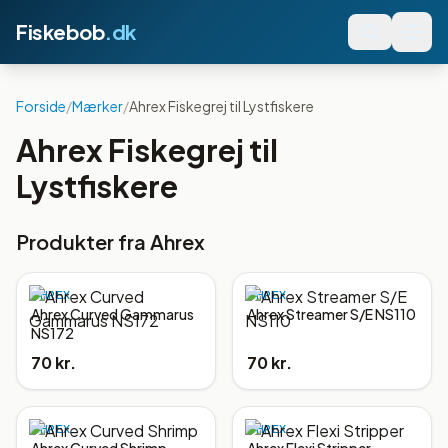
Fiskebob
.dk
Forside
/
Mærker
/
Ahrex Fiskegrej til Lystfiskere
Ahrex Fiskegrej til
Lystfiskere
Produkter fra
Ahrex
AHREX
AHREX
Ahrex Curved Gammarus
Ahrex Streamer S/E NS110
NS172
70 kr.
70 kr.
AHREX
AHREX