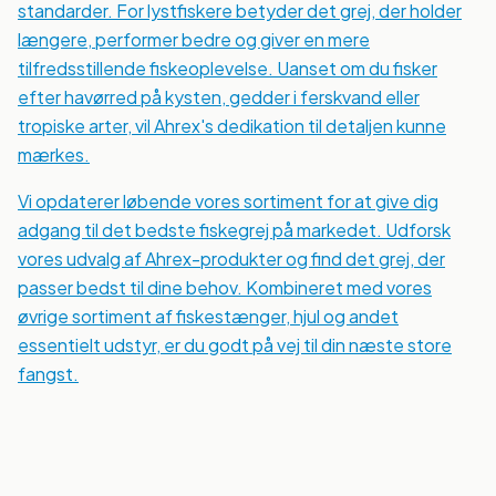
standarder. For lystfiskere betyder det grej, der holder
længere, performer bedre og giver en mere
tilfredsstillende fiskeoplevelse. Uanset om du fisker
efter havørred på kysten, gedder i ferskvand eller
tropiske arter, vil Ahrex's dedikation til detaljen kunne
mærkes.
Vi opdaterer løbende vores sortiment for at give dig
adgang til det bedste fiskegrej på markedet. Udforsk
vores udvalg af Ahrex-produkter og find det grej, der
passer bedst til dine behov. Kombineret med vores
øvrige sortiment af fiskestænger, hjul og andet
essentielt udstyr, er du godt på vej til din næste store
fangst.