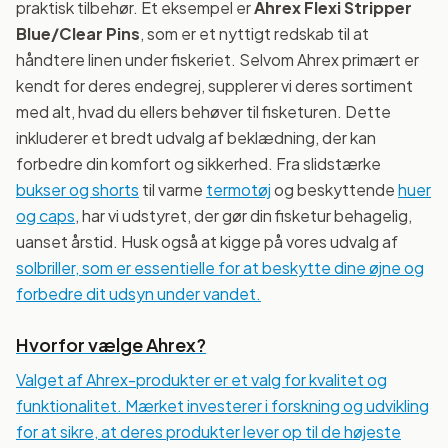
praktisk tilbehør. Et eksempel er
Ahrex Flexi Stripper
Blue/Clear Pins
, som er et nyttigt redskab til at
håndtere linen under fiskeriet. Selvom Ahrex primært er
kendt for deres endegrej, supplerer vi deres sortiment
med alt, hvad du ellers behøver til fisketuren. Dette
inkluderer et bredt udvalg af beklædning, der kan
forbedre din komfort og sikkerhed. Fra slidstærke
bukser og shorts
til varme
termotøj
og beskyttende
huer
og caps
, har vi udstyret, der gør din fisketur behagelig,
uanset årstid. Husk også at kigge på vores udvalg af
solbriller, som er essentielle for at beskytte dine øjne og
forbedre dit udsyn under vandet.
Hvorfor vælge Ahrex?
Valget af Ahrex-produkter er et valg for kvalitet og
funktionalitet. Mærket investerer i forskning og udvikling
for at sikre, at deres produkter lever op til de højeste