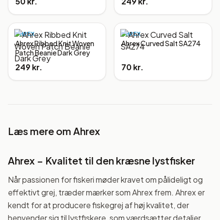
50 kr.
249 kr.
AHREX
AHREX
Ahrex Ribbed Knit Woven
Ahrex Curved Salt SA274
Patch Beanie Dark Grey
249 kr.
70 kr.
Læs mere om
Ahrex
Ahrex – Kvalitet til den kræsne lystfisker
Når passionen for fiskeri møder kravet om pålideligt og
effektivt grej, træder mærker som Ahrex frem. Ahrex er
kendt for at producere fiskegrej af høj kvalitet, der
henvender sig til lystfiskere, som værdsætter detaljer,