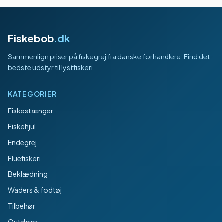
Fiskebob
.dk
Sammenlign priser på fiskegrej fra danske forhandlere. Find det
bedste udstyr til lystfiskeri.
KATEGORIER
Fiskestænger
Fiskehjul
Endegrej
Fluefiskeri
Beklædning
Waders & fodtøj
Tilbehør
Outdoor