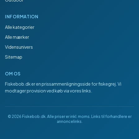
INFORMATION
Alle kategorier
Alle mærker
Vidensunivers
Sitemap
OM OS
Fiskebob.dk
er en prissammenligningsside for fiskegrej. Vi
modtager provision ved køb via vores links.
©
2026
Fiskebob.dk
. Alle priser er inkl. moms. Links til forhandlere er
annoncelinks.