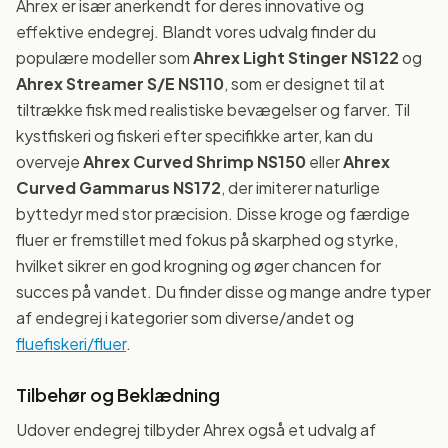
Ahrex er især anerkendt for deres innovative og
effektive endegrej. Blandt vores udvalg finder du
populære modeller som
Ahrex Light Stinger NS122
og
Ahrex Streamer S/E NS110
, som er designet til at
tiltrække fisk med realistiske bevægelser og farver. Til
kystfiskeri og fiskeri efter specifikke arter, kan du
overveje
Ahrex Curved Shrimp NS150
eller
Ahrex
Curved Gammarus NS172
, der imiterer naturlige
byttedyr med stor præcision. Disse kroge og færdige
fluer er fremstillet med fokus på skarphed og styrke,
hvilket sikrer en god krogning og øger chancen for
succes på vandet. Du finder disse og mange andre typer
af endegrej i kategorier som diverse/andet og
fluefiskeri/fluer
.
Tilbehør og Beklædning
Udover endegrej tilbyder Ahrex også et udvalg af