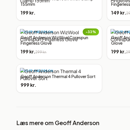
155mm
Fingerles
199 kr.
149 kr.
29
−
33
%
GEOFF ANDERSON
GEOFF AN
Geoff Anderson WizWool Corespun
Geoff An
Fingerless Glove
Glove
199 kr.
199 kr.
299 kr.
29
GEOFF ANDERSON
Geoff Anderson Thermal 4 Pullover Sort
999 kr.
Læs mere om
Geoff Anderson