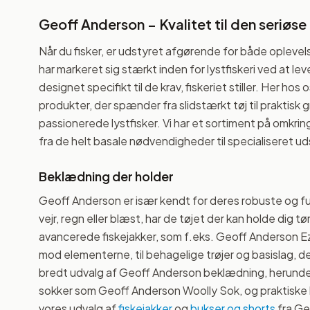
Geoff Anderson – Kvalitet til den seriøse 
Når du fisker, er udstyret afgørende for både opleve
har markeret sig stærkt inden for lystfiskeri ved at le
designet specifikt til de krav, fiskeriet stiller. Her h
produkter, der spænder fra slidstærkt tøj til praktisk g
passionerede lystfisker. Vi har et sortiment på omkri
fra de helt basale nødvendigheder til specialiseret ud
Beklædning der holder
Geoff Anderson er især kendt for deres robuste og fu
vejr, regn eller blæst, har de tøjet der kan holde dig t
avancerede fiskejakker, som f.eks. Geoff Anderson Ez
mod elementerne, til behagelige trøjer og basislag, de
bredt udvalg af Geoff Anderson beklædning, herunder 
sokker som Geoff Anderson Woolly Sok, og praktiske h
vores udvalg af
fiskejakker
og
bukser og shorts
fra Ge