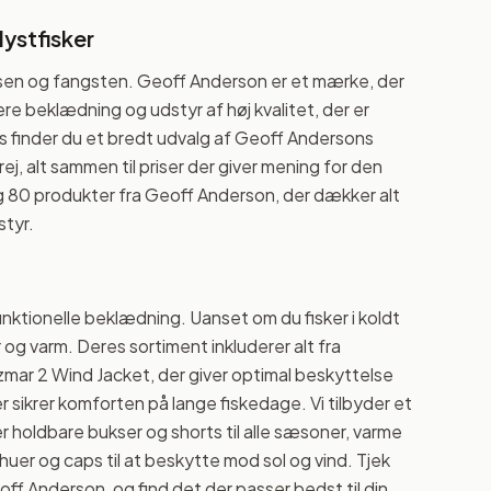
lystfisker
lsen og fangsten. Geoff Anderson er et mærke, der
vere beklædning og udstyr af høj kvalitet, der er
os os finder du et bredt udvalg af Geoff Andersons
rej, alt sammen til priser der giver mening for den
ng 80 produkter fra Geoff Anderson, der dækker alt
styr.
nktionelle beklædning. Uanset om du fisker i koldt
ør og varm. Deres sortiment inkluderer alt fra
mar 2 Wind Jacket, der giver optimal beskyttelse
r sikrer komforten på lange fiskedage. Vi tilbyder et
holdbare bukser og shorts til alle sæsoner, varme
uer og caps til at beskytte mod sol og vind. Tjek
off Anderson, og find det der passer bedst til din