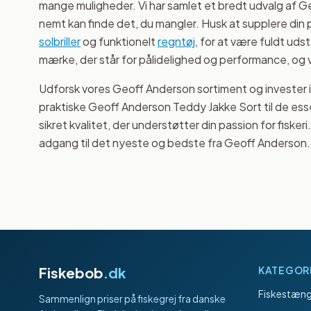
mange muligheder. Vi har samlet et bredt udvalg af 
nemt kan finde det, du mangler. Husk at supplere din
solbriller
og funktionelt
regntøj
, for at være fuldt udst
mærke, der står for pålidelighed og performance, og vi
Udforsk vores Geoff Anderson sortiment og invester i
praktiske Geoff Anderson Teddy Jakke Sort til de ess
sikret kvalitet, der understøtter din passion for fisker
adgang til det nyeste og bedste fra Geoff Anderson.
Fiskebob
.dk
KATEGOR
Fiskestæng
Sammenlign priser på fiskegrej fra danske