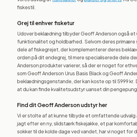
fiskestil.
Grej til enhver fisketur
Udover beklædning tilbyder Geoff Anderson også et u
funktionalitet og holdbarhed. Selvom deres primære sty
dele af fiskegrejet, der komplementerer deres beklædn
orden på dit endegrej, til mere specialiserede dele de
Anderson produkter varierer, så der er noget for ethv
som Geoff Anderson Urus Basis Black og Geoff Ander
beklædningsgenstande, der kan koste op til 5999 kr. Det
at du kan finde kvalitetsudstyr uanset din pengepung
Find dit Geoff Anderson udstyr her
Vi er stolte af at kunne tilbyde et omfattende udval
jagt efter en ny, slidstærk fiskejakke, et par komfort
sokker til de kolde dage ved vandet, har vi noget fo