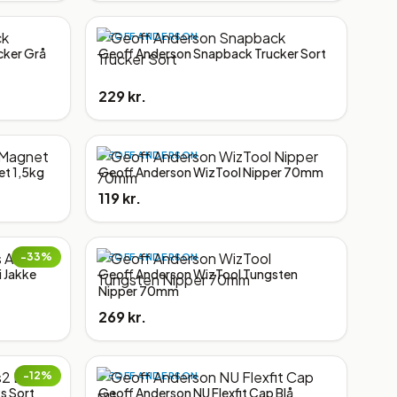
GEOFF ANDERSON
cker Grå
Geoff Anderson Snapback Trucker Sort
229 kr.
GEOFF ANDERSON
t 1,5kg
Geoff Anderson WizTool Nipper 70mm
119 kr.
−
33
%
GEOFF ANDERSON
 Jakke
Geoff Anderson WizTool Tungsten
Nipper 70mm
269 kr.
−
12
%
GEOFF ANDERSON
s Sort
Geoff Anderson NU Flexfit Cap Blå