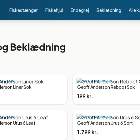
Fiskestænger
Fiskehjul
Endegrej
Beklædning
Alle 
 og Beklædning
DERSON
GEOFF ANDERSON
erson Liner Sok
Geoff Anderson Reboot Sok
199 kr.
DERSON
GEOFF ANDERSON
erson Urus 6 Leaf
Geoff Anderson Urus 6 Sort
1.799 kr.