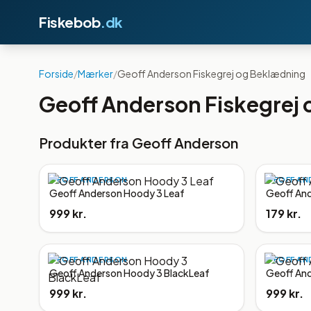
Fiskebob
.dk
Forside
/
Mærker
/
Geoff Anderson Fiskegrej og Beklædning
Geoff Anderson Fiskegrej
Produkter fra
Geoff Anderson
GEOFF ANDERSON
GEOFF AN
Geoff Anderson Hoody 3 Leaf
Geoff And
999 kr.
179 kr.
GEOFF ANDERSON
GEOFF AN
Geoff Anderson Hoody 3 BlackLeaf
Geoff And
999 kr.
999 kr.