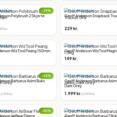
−
29
%
DERSON
GEOFF ANDERSON
erson Polybrush 2 Skjorte
Geoff Anderson Snapback Tru
229 kr.
99 kr.
DERSON
GEOFF ANDERSON
derson WizTool Peang 150mm
Geoff Anderson WizTool Magne
149 kr.
−
32
%
DERSON
GEOFF ANDERSON
erson Barbarus Asimi Buks
Geoff Anderson Barbarus Asimi
y
Dark Grey
.
1.999 kr.
2.199 kr.
2.999 kr.
−
50
%
DERSON
GEOFF ANDERSON
erson AirBear Fleece
Geoff Anderson Barbarus2 Buk