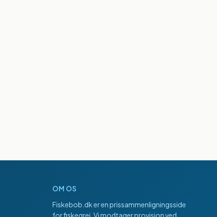
OM OS
Fiskebob.dk
er en prissammenligningsside
for fiskegrej. Vi modtager provision ved