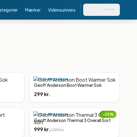
kategorier
Mærker
Vidensunivers
Søg
Ctrl+K
GEOFF ANDERSON
Geoff Anderson Boot Warmer Sok
299 kr.
−
23
%
GEOFF ANDERSON
Geoff Anderson Thermal 3 Overall Sort
999 kr.
1.299 kr.