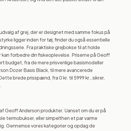
dvalg af grej, der er designet med samme fokus på
rke ligger inden for tøj, finder du også essentielle
ingsserie. Fra praktiske grejbokse til at holde
r kan forbedre din fiskeoplevelse. Priserne på Geoff
ert budget, fra de mere prisvenlige basismodeller
son Dozer Basis Black, til mere avancerede
te brede prisspænd, fra 0 kr. til 5999 kr., sikrer,
.
g af Geoff Anderson produkter. Uanset om du er på
able termobukser, eller simpelthen et par varme
r dig. Gennemse vores kategorier og opdag de