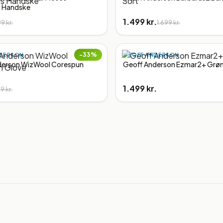
s Handske
1.499 kr.
9 kr.
1.699 kr.
−
33
%
DERSON
GEOFF ANDERSON
derson WizWool Corespun
Geoff Anderson Ezmar2+ Grø
1.499 kr.
9 kr.