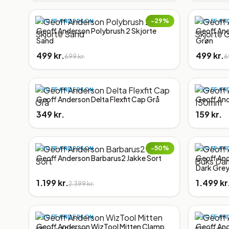
−
29
%
GEOFF ANDERSON
GEOFF AN
Geoff Anderson Polybrush 2 Skjorte
Geoff And
Sand
Grøn
499 kr.
499 kr.
699 kr.
6
GEOFF ANDERSON
GEOFF AN
Geoff Anderson Delta Flexfit Cap Grå
Geoff An
349 kr.
159 kr.
−
50
%
GEOFF ANDERSON
GEOFF AN
Geoff Anderson Barbarus2 Jakke Sort
Geoff And
Dark Gre
1.199 kr.
1.499 kr
2.399 kr.
GEOFF ANDERSON
GEOFF AN
Geoff Anderson WizTool Mitten Clamp
Geoff And