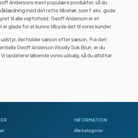
Geoff Andersons mest populære produkter, så du
 påklædning med det rette tilbehør, som f.eks. gode
yret til alle vejrforhold. Geoff Anderson er et
 er glade for at kunne tilbyde det til vores kunder.
 udstyr, der holder sæson efter sæson. Fra den
entielle Geoff Anderson Woolly Sok Brun, er du
i. Vi opdaterer løbende vores udvalg, så du altid har
IER
INFORMATION
er
Alle kategorier