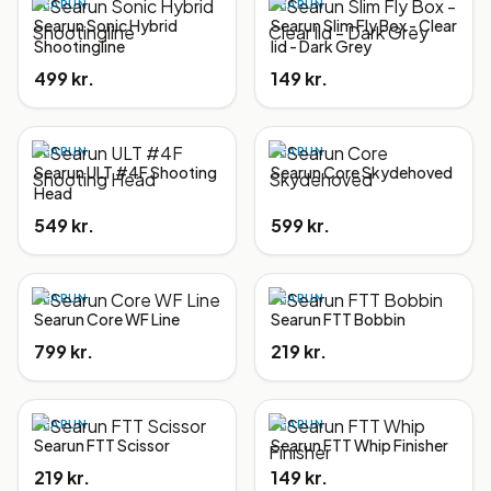
SEARUN
SEARUN
Searun Sonic Hybrid
Searun Slim Fly Box - Clear
Shootingline
lid - Dark Grey
499 kr.
149 kr.
SEARUN
SEARUN
Searun ULT #4F Shooting
Searun Core Skydehoved
Head
549 kr.
599 kr.
SEARUN
SEARUN
Searun Core WF Line
Searun FTT Bobbin
799 kr.
219 kr.
SEARUN
SEARUN
Searun FTT Scissor
Searun FTT Whip Finisher
219 kr.
149 kr.