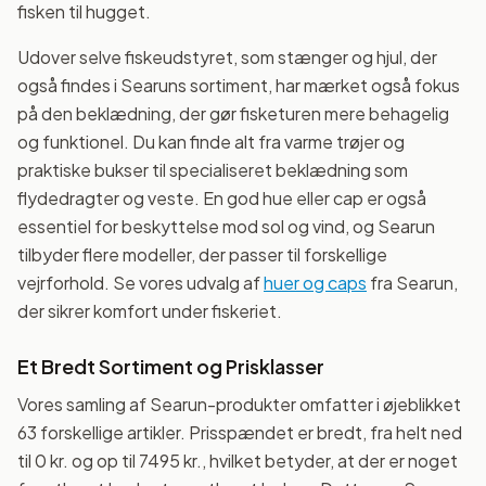
fisken til hugget.
Udover selve fiskeudstyret, som stænger og hjul, der
også findes i Searuns sortiment, har mærket også fokus
på den beklædning, der gør fisketuren mere behagelig
og funktionel. Du kan finde alt fra varme trøjer og
praktiske bukser til specialiseret beklædning som
flydedragter og veste. En god hue eller cap er også
essentiel for beskyttelse mod sol og vind, og Searun
tilbyder flere modeller, der passer til forskellige
vejrforhold. Se vores udvalg af
huer og caps
fra Searun,
der sikrer komfort under fiskeriet.
Et Bredt Sortiment og Prisklasser
Vores samling af Searun-produkter omfatter i øjeblikket
63 forskellige artikler. Prisspændet er bredt, fra helt ned
til 0 kr. og op til 7495 kr., hvilket betyder, at der er noget