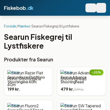
Fiskebob
.dk
Forside
/
Mærker
/
Searun Fiskegrej til Lystfiskere
Searun Fiskegrej til
Lystfiskere
Produkter fra
Searun
−
20
%
SEARUN
SEARUN
Searun Razer Flat Mono
Searun Advance
Shootingline 40m
Shootinghead
199 kr.
479 kr.
599 kr.
SEARUN
SEARUN