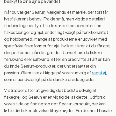
beskytte dine øjne på vandet.
Når du vælger Searun, vælger du et mærke, der forstår
lystfiskerens behov. Fra de små, men vigtige detaljer i
fluebindingsudstyret til de større komponenter som
fiskestænger og hjul, er der lagt vægt på funktionalitet
og holdbarhed. Mange af produkterne er udviklet med
specifikke fiskeformer for øje, hvilket sikrer, at du får grej,
der performer, når det gælder. Uanset om du fisker i
ferskvand eller saltvand, efter en bred vifte af arter, kan
du finde Searun-produkter, der understøtter din
passion. Glem ikke at kigge på vores udvalg af
regntøj
,
som er uundværligt på de danske breddegrader.
Vi stræber efter at give dig det bedste udvalg af
fiskegrej, og Searun er en vigtig del af dette. Udforsk
vores side og find netop det Searun-produkt, der kan
løfte din fiskeoplevelse til nye højder. Fra de mest basale