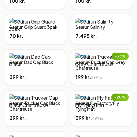
100 kr.
100 kr.
SEARUN
SEARUN
Searun Grip Guard 3pak
Searun Salinity
70 kr.
7.495 kr.
−
33
%
SEARUN
SEARUN
Searun Dad Cap Black
Searun Trucker Cap Grey
Chartreuse
299 kr.
199 kr.
299 kr.
−
20
%
SEARUN
SEARUN
Searun Trucker Cap Black
Searun Fly Factory Fly
Chartreuse
Tying Mat
299 kr.
399 kr.
499 kr.