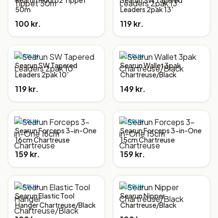
Searun Fluoro2 Tippet
Searun SW Tapered
50m
Leaders 2pak 13'
100 kr.
119 kr.
SEARUN
SEARUN
Searun SW Tapered
Searun Wallet 3pak
Leaders 2pak 10'
Chartreuse/Black
119 kr.
149 kr.
SEARUN
SEARUN
Searun Forceps 3-in-One
Searun Forceps 3-in-One
16cm Chartreuse
15cm Chartreuse
159 kr.
159 kr.
SEARUN
SEARUN
Searun Elastic Tool
Searun Nipper
Hanger Chartreuse/Black
Chartreuse/Black