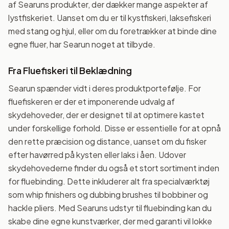
af Searuns produkter, der dækker mange aspekter af
lystfiskeriet. Uanset om du er til kystfiskeri, laksefiskeri
med stang og hjul, eller om du foretrækker at binde dine
egne fluer, har Searun noget at tilbyde.
Fra Fluefiskeri til Beklædning
Searun spænder vidt i deres produktportefølje. For
fluefiskeren er der et imponerende udvalg af
skydehoveder, der er designet til at optimere kastet
under forskellige forhold. Disse er essentielle for at opnå
den rette præcision og distance, uanset om du fisker
efter havørred på kysten eller laks i åen. Udover
skydehovederne finder du også et stort sortiment inden
for fluebinding. Dette inkluderer alt fra specialværktøj
som whip finishers og dubbing brushes til bobbiner og
hackle pliers. Med Searuns udstyr til fluebinding kan du
skabe dine egne kunstværker, der med garanti vil lokke