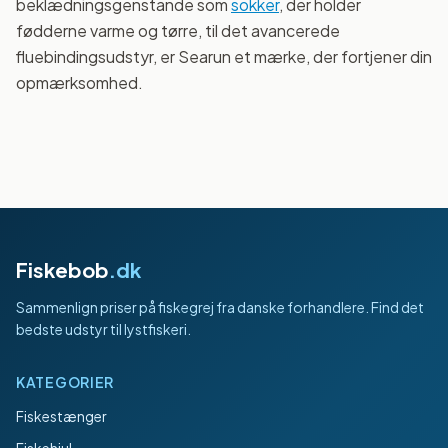
beklædningsgenstande som
sokker
, der holder
fødderne varme og tørre, til det avancerede
fluebindingsudstyr, er Searun et mærke, der fortjener din
opmærksomhed.
Fiskebob
.dk
Sammenlign priser på fiskegrej fra danske forhandlere. Find det
bedste udstyr til lystfiskeri.
KATEGORIER
Fiskestænger