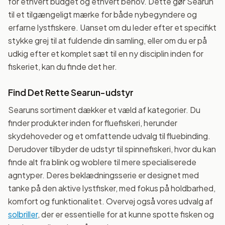
for ethvert budget og ethvert behov. Dette gør Searun
til et tilgængeligt mærke for både nybegyndere og
erfarne lystfiskere. Uanset om du leder efter et specifikt
stykke grej til at fuldende din samling, eller om du er på
udkig efter et komplet sæt til en ny disciplin inden for
fiskeriet, kan du finde det her.
Find Det Rette Searun-udstyr
Searuns sortiment dækker et væld af kategorier. Du
finder produkter inden for fluefiskeri, herunder
skydehoveder og et omfattende udvalg til fluebinding.
Derudover tilbyder de udstyr til spinnefiskeri, hvor du kan
finde alt fra blink og woblere til mere specialiserede
agntyper. Deres beklædningsserie er designet med
tanke på den aktive lystfisker, med fokus på holdbarhed,
komfort og funktionalitet. Overvej også vores udvalg af
solbriller
, der er essentielle for at kunne spotte fisken og