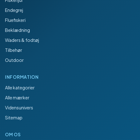
Fiskehjul
Endegrej
Fluefiskeri
Beklædning
Waders & fodtøj
Tilbehør
Outdoor
INFORMATION
Alle kategorier
Alle mærker
Vidensunivers
Sitemap
OM OS