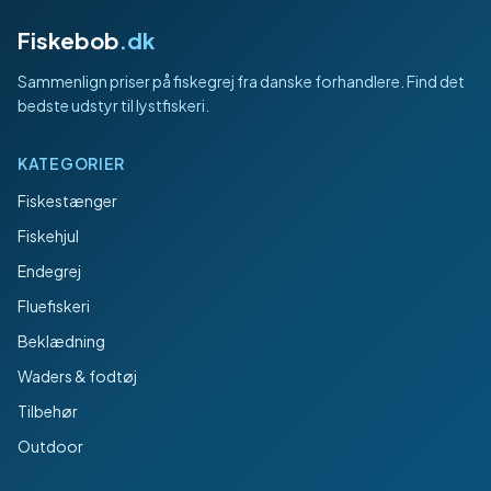
Fiskebob
.dk
Sammenlign priser på fiskegrej fra danske forhandlere. Find det
bedste udstyr til lystfiskeri.
KATEGORIER
Fiskestænger
Fiskehjul
Endegrej
Fluefiskeri
Beklædning
Waders & fodtøj
Tilbehør
Outdoor