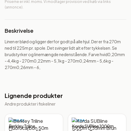
Priserne er inkl. moms. Vi modtager provision ved køb via links
(annonce).
Beskrivelse
Linen er blød og ligger derfor godt på alle hjul. Der er fra 270m 
ned til 225m pr. spole. Det svinger lidt alt efter tykkelsen. Se 
brudstyrker og linemængde nedenstående. Farve hvid0,20mm 
- 4,4kg - 270m0,22mm - 5,1kg - 270m0,24mm - 5,6kg - 
270m0,26mm - 6,
Lignende produkter
Andre produkter i
fiskeliner
BERKLEY
KORDA
Berkley Triline
Korda SUBline 1000m