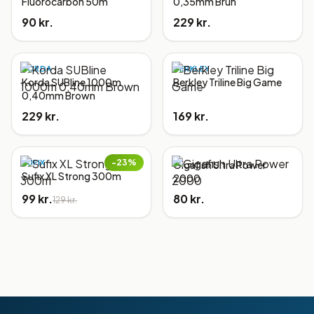
Fluorocarbon 50m
0,35mm Brun
90 kr.
229 kr.
KORDA
BERKLEY
Korda SUBline 1000m
Berkley Triline Big Game
0,40mm Brown
229 kr.
169 kr.
−
23
%
SUFIX
Gigafish Ultra Power
Sufix XL Strong 300m
2000
99 kr.
80 kr.
129 kr.