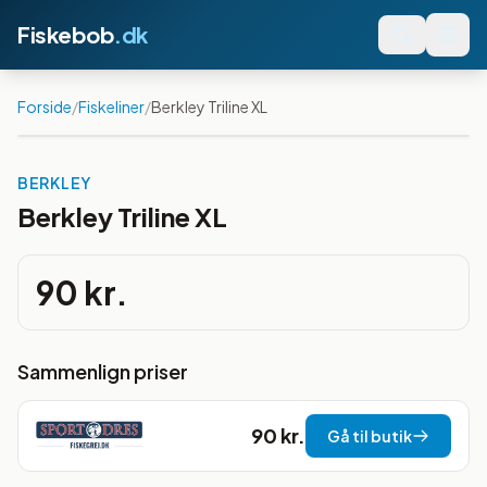
Fiskebob
.dk
Forside
/
Fiskeliner
/
Berkley Triline XL
BERKLEY
Berkley Triline XL
90 kr.
Sammenlign priser
90 kr.
Gå til butik