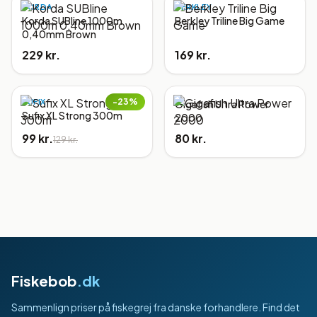
KORDA
BERKLEY
Korda SUBline 1000m
Berkley Triline Big Game
0,40mm Brown
229 kr.
169 kr.
−
23
%
SUFIX
Gigafish Ultra Power
Sufix XL Strong 300m
2000
99 kr.
80 kr.
129 kr.
Fiskebob
.dk
Sammenlign priser på fiskegrej fra danske forhandlere. Find det