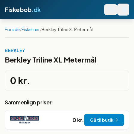
Fiskebob
.dk
Forside
/
Fiskeliner
/
Berkley Triline XL Metermål
BERKLEY
Berkley Triline XL Metermål
0 kr.
Sammenlign priser
0 kr.
Gå til butik