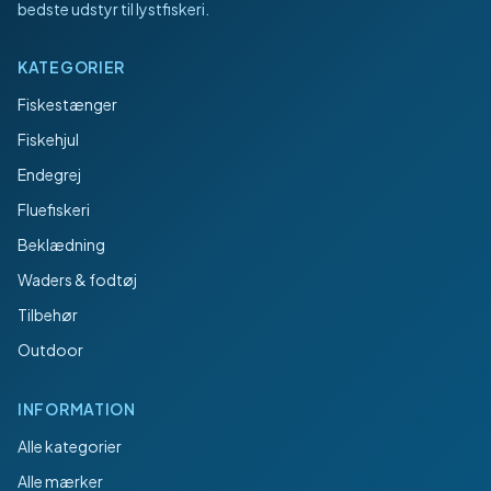
bedste udstyr til lystfiskeri.
KATEGORIER
Fiskestænger
Fiskehjul
Endegrej
Fluefiskeri
Beklædning
Waders & fodtøj
Tilbehør
Outdoor
INFORMATION
Alle kategorier
Alle mærker