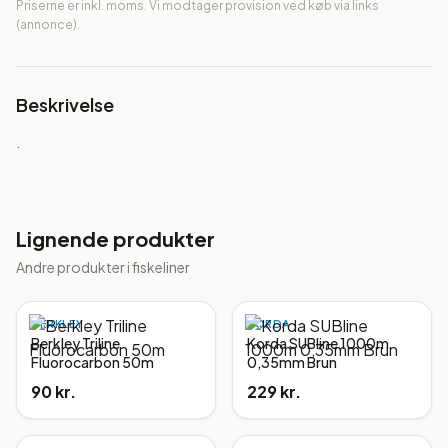
Priserne er inkl. moms. Vi modtager provision ved køb via links
(annonce).
Beskrivelse
.
Lignende produkter
Andre produkter i
fiskeliner
BERKLEY
KORDA
Berkley Triline
Korda SUBline 1000m
Fluorocarbon 50m
0,35mm Brun
90 kr.
229 kr.