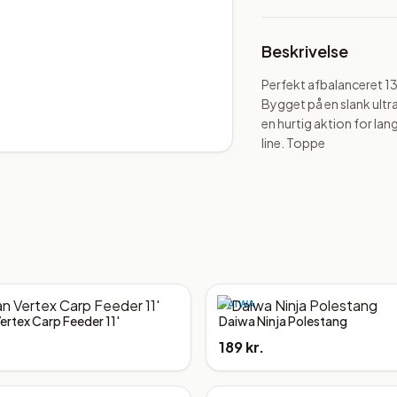
Beskrivelse
Perfekt afbalanceret 13'
Bygget på en slank ultr
en hurtig aktion for la
line. Toppe
DAIWA
ertex Carp Feeder 11'
Daiwa Ninja Polestang
189 kr.