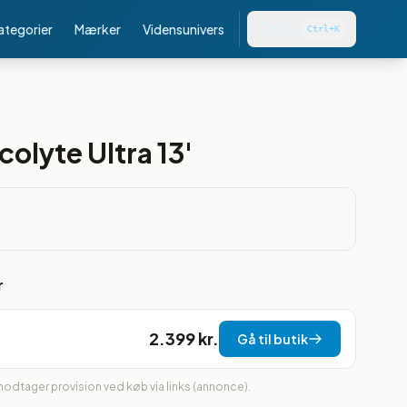
kategorier
Mærker
Vidensunivers
Søg
Ctrl+K
olyte Ultra 13'
r
2.399 kr.
Gå til butik
 modtager provision ved køb via links (annonce).