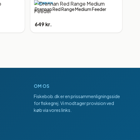
DRENNAN
Drennan Red Range Medium Feeder
649 kr.
OM OS
Fiskebob.dk
er en prissammenligningsside
for fiskegrej. Vi modtager provision ved
køb via vores links.