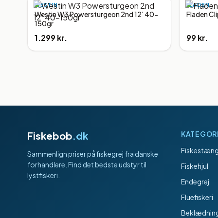
WESTIN
FLADEN
Westin W3 Powersturgeon 2nd 12' 40-
Fladen Cl
150gr
1.299 kr.
99 kr.
Fiskebob
.dk
KATEGOR
Fiskestæng
Sammenlign priser på fiskegrej fra danske
forhandlere. Find det bedste udstyr til
Fiskehjul
lystfiskeri.
Endegrej
Fluefiskeri
Beklædnin