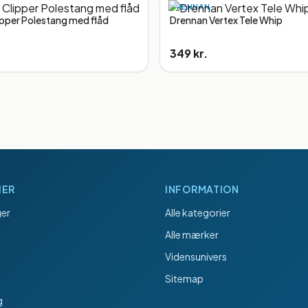
DRENNAN
ipper Polestang med flåd
Drennan Vertex Tele Whip
349 kr.
IER
INFORMATION
er
Alle kategorier
Alle mærker
Vidensunivers
Sitemap
g