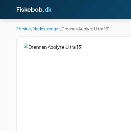
Fiskebob
.dk
Forside
/
Medestænger
/
Drennan Acolyte Ultra 13'