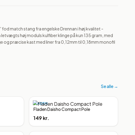
 fod match stang fra engelske Drennan i høj kvalitet - 
a letvægts høj moduls kulfiber klinge på kun 135 gram, med 
nge og præcise kast med liner fra 0,12mm til 0,18mm monofil 
Se alle →
FLADEN
Fladen Daisho Compact Pole
149 kr.