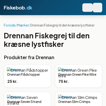
Fiskebob
.dk
Forside
/
Mærker
/
Drennan Fiskegrej til den kræsne lystfisker
Drennan Fiskegrej til den
kræsne lystfisker
Produkter fra
Drennan
DRENNAN
DRENNAN
Drennan Flådstopper
Drennan Green Pike Wire
25 kr.
75 kr.
DRENNAN
DRENNAN
Drennan Seven Strand
Drennan Slim Crimps