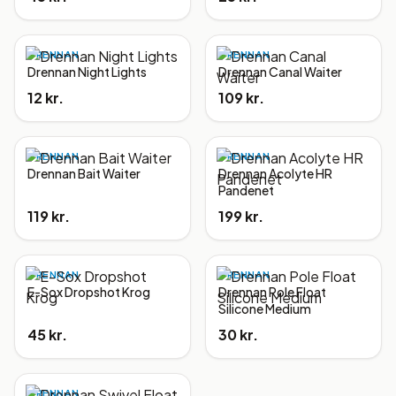
DRENNAN
DRENNAN
Drennan Night Lights
Drennan Canal Waiter
12 kr.
109 kr.
DRENNAN
DRENNAN
Drennan Bait Waiter
Drennan Acolyte HR
Pandenet
119 kr.
199 kr.
DRENNAN
DRENNAN
E-Sox Dropshot Krog
Drennan Pole Float
Silicone Medium
45 kr.
30 kr.
DRENNAN