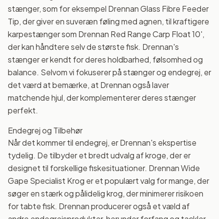
stænger, som for eksempel Drennan Glass Fibre Feeder
Tip, der giver en suveræn føling med agnen, til kraftigere
karpestænger som Drennan Red Range Carp Float 10',
der kan håndtere selv de største fisk. Drennan's
stænger er kendt for deres holdbarhed, følsomhed og
balance. Selvom vi fokuserer på stænger og endegrej, er
det værd at bemærke, at Drennan også laver
matchende hjul, der komplementerer deres stænger
perfekt.
Endegrej og Tilbehør
Når det kommer til endegrej, er Drennan's ekspertise
tydelig. De tilbyder et bredt udvalg af kroge, der er
designet til forskellige fiskesituationer. Drennan Wide
Gape Specialist Krog er et populært valg for mange, der
søger en stærk og pålidelig krog, der minimerer risikoen
for tabte fisk. Drennan producerer også et væld af
andre endegrejsprodukter, herunder forfang og tackler,