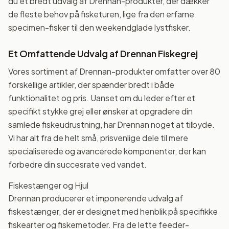
du et bredt udvalg af Drennan-produkter, der dækker
de fleste behov på fisketuren, lige fra den erfarne
specimen-fisker til den weekendglade lystfisker.
Et Omfattende Udvalg af Drennan Fiskegrej
Vores sortiment af Drennan-produkter omfatter over 80
forskellige artikler, der spænder bredt i både
funktionalitet og pris. Uanset om du leder efter et
specifikt stykke grej eller ønsker at opgradere din
samlede fiskeudrustning, har Drennan noget at tilbyde.
Vi har alt fra de helt små, prisvenlige dele til mere
specialiserede og avancerede komponenter, der kan
forbedre din succesrate ved vandet.
Fiskestænger og Hjul
Drennan producerer et imponerende udvalg af
fiskestænger, der er designet med henblik på specifikke
fiskearter og fiskemetoder. Fra de lette feeder-