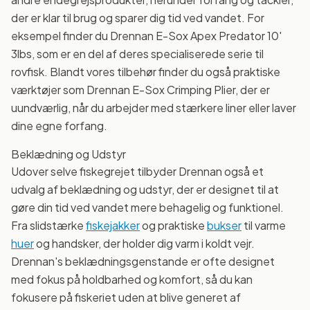
der er klar til brug og sparer dig tid ved vandet. For
eksempel finder du Drennan E-Sox Apex Predator 10'
3lbs, som er en del af deres specialiserede serie til
rovfisk. Blandt vores tilbehør finder du også praktiske
værktøjer som Drennan E-Sox Crimping Plier, der er
uundværlig, når du arbejder med stærkere liner eller laver
dine egne forfang.
Beklædning og Udstyr
Udover selve fiskegrejet tilbyder Drennan også et
udvalg af beklædning og udstyr, der er designet til at
gøre din tid ved vandet mere behagelig og funktionel.
Fra slidstærke
fiskejakker
og praktiske
bukser
til varme
huer
og handsker, der holder dig varm i koldt vejr.
Drennan's beklædningsgenstande er ofte designet
med fokus på holdbarhed og komfort, så du kan
fokusere på fiskeriet uden at blive generet af