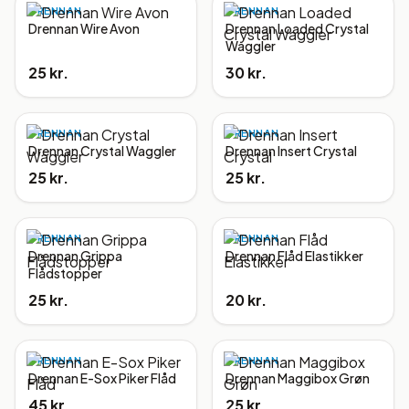
DRENNAN
DRENNAN
Drennan Wire Avon
Drennan Loaded Crystal
Waggler
25 kr.
30 kr.
DRENNAN
DRENNAN
Drennan Crystal Waggler
Drennan Insert Crystal
25 kr.
25 kr.
DRENNAN
DRENNAN
Drennan Grippa
Drennan Flåd Elastikker
Flådstopper
25 kr.
20 kr.
DRENNAN
DRENNAN
Drennan E-Sox Piker Flåd
Drennan Maggibox Grøn
45 kr.
25 kr.