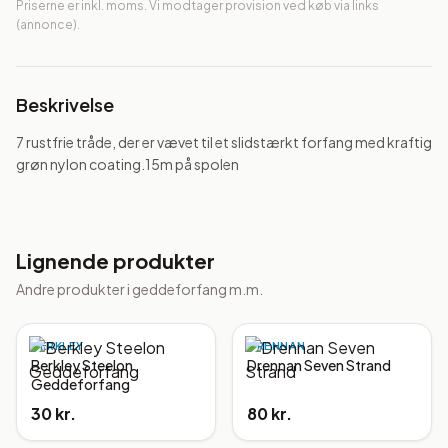
Priserne er inkl. moms. Vi modtager provision ved køb via links
(annonce).
Beskrivelse
7 rustfrie tråde, der er vævet til et slidstærkt forfang med kraftig 
grøn nylon coating.15m på spolen
Lignende produkter
Andre produkter i
geddeforfang m.m.
BERKLEY
DRENNAN
Berkley Steelon
Drennan Seven Strand
Geddeforfang
30 kr.
80 kr.