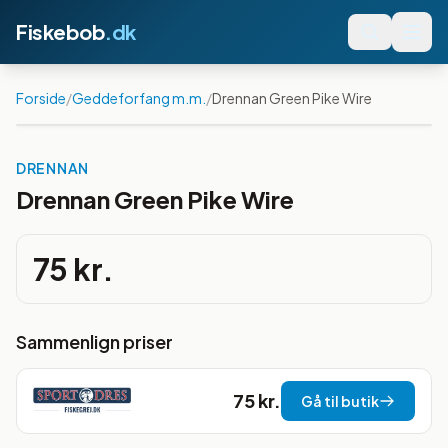
Fiskebob
.dk
Forside
/
Geddeforfang m.m.
/
Drennan Green Pike Wire
DRENNAN
Drennan Green Pike Wire
75 kr.
Sammenlign priser
75 kr.
Gå til butik