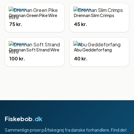
DRENNAN
DRENNAN
Drennan Green Pike Wire
Drennan Slim Crimps
75 kr.
45 kr.
DRENNAN
ABU
Drennan Soft Strand Wire
Abu Geddeforfang
100 kr.
40 kr.
Fiskebob
.dk
Sammenlign priser på fiskegrej fra danske forhandlere. Find det