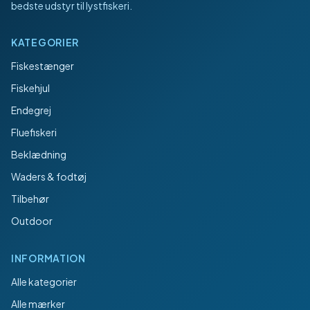
bedste udstyr til lystfiskeri.
KATEGORIER
Fiskestænger
Fiskehjul
Endegrej
Fluefiskeri
Beklædning
Waders & fodtøj
Tilbehør
Outdoor
INFORMATION
Alle kategorier
Alle mærker