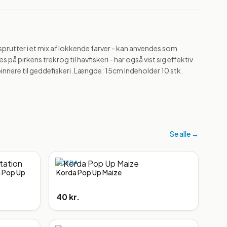
utter i et mix af lokkende farver - kan anvendes som 
å pirkens trekrog til havfiskeri - har også vist sig effektiv 
innere til geddefiskeri. Længde: 15cm Indeholder 10 stk.
Se alle →
KORDA
n Pop Up
Korda Pop Up Maize
40 kr.