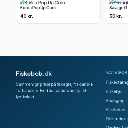
KORDA
SAVAGE G
Korda Pop Up Corn
Savage Ge
40 kr.
30 kr.
Fiskebob
.dk
KATEGOR
Fiskestæng
Sammenlign priser på fiskegrej fra danske
forhandlere. Find det bedste udstyr til
Fiskehjul
lystfiskeri.
Endegrej
Fluefiskeri
Beklædnin
Waders & f