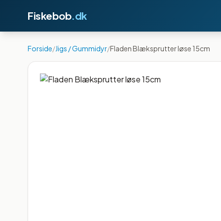
Fiskebob
.dk
Forside
/
Jigs / Gummidyr
/
Fladen Blæksprutter løse 15cm