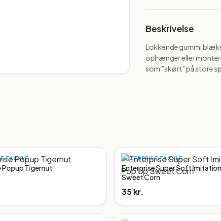
Beskrivelse
Lokkende gummi blækspr
ophænger eller monteres p
som ”skørt” på store sp
SE TACKLE
ENTERPRISE TACKLE
e Popup Tigernut
Enterprise Super Soft Imitatio
Sweet Corn
35 kr.