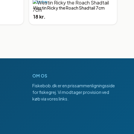
WESTIN
Westin Ricky the Roach Shadtail 7cm
18 kr.
OM OS
Fiskebob.dk
er en prissammenligningsside
for fiskegrej. Vi modtager provision ved
køb via vores links.