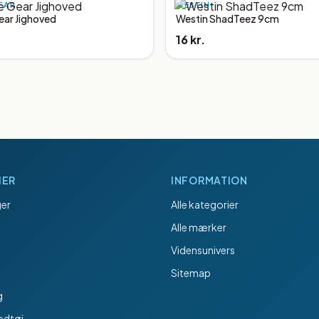
EAR
WESTIN
ar Jighoved
Westin ShadTeez 9cm
16 kr.
IER
INFORMATION
er
Alle kategorier
Alle mærker
Vidensunivers
Sitemap
g
odtøj