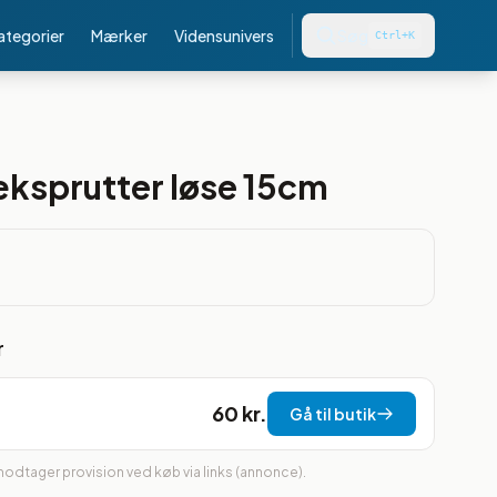
kategorier
Mærker
Vidensunivers
Søg
Ctrl+K
æksprutter løse 15cm
r
60 kr.
Gå til butik
 modtager provision ved køb via links (annonce).