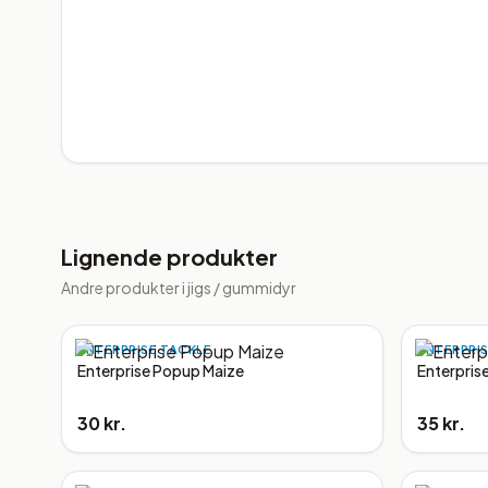
Lignende produkter
Andre produkter i
jigs / gummidyr
ENTERPRISE TACKLE
ENTERPRI
Enterprise Popup Maize
Enterpris
30 kr.
35 kr.