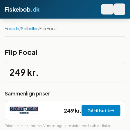
Fiskebob
.dk
Forside
/
Solbriller
/
Flip Focal
Flip Focal
249 kr.
Sammenlign priser
249 kr.
Gå til butik
Priserne er inkl. moms. Vi modtager provision ved køb via links