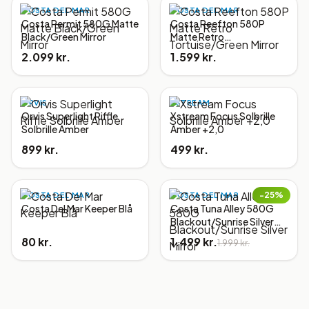
COSTA DEL MAR
COSTA DEL MAR
Costa Permit 580G Matte
Costa Reefton 580P
Black/Green Mirror
Matte Retro
Tortuise/Green Mirror
2.099 kr.
1.599 kr.
ORVIS
XSTREAM
Orvis Superlight Riffle
Xstream Focus Solbrille
Solbrille Amber
Amber +2,0
899 kr.
499 kr.
−
25
%
COSTA DEL MAR
COSTA DEL MAR
Costa Del Mar Keeper Blå
Costa Tuna Alley 580G
Blackout/Sunrise Silver
Mirror
80 kr.
1.499 kr.
1.999 kr.