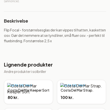
(annonce).
Beskrivelse
Flip Focal - forstørrelsesglas der kan vippes til hatten, kasketten 
osv. Gør det nemmere at se tynd liner, små fluer osv. - perfekt til 
fluebinding. Forstørrelse 2,5 x
Lignende produkter
Andre produkter i
solbriller
COSTA DEL MAR
COSTA DEL MAR
Costa Del Mar Keeper Sort
Costa Del Mar Strap.
80 kr.
100 kr.