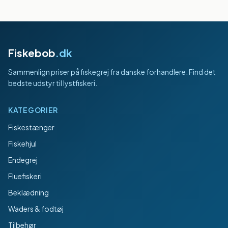
Fiskebob
.dk
Sammenlign priser på fiskegrej fra danske forhandlere. Find det
bedste udstyr til lystfiskeri.
KATEGORIER
Fiskestænger
Fiskehjul
Endegrej
Fluefiskeri
Beklædning
Waders & fodtøj
Tilbehør