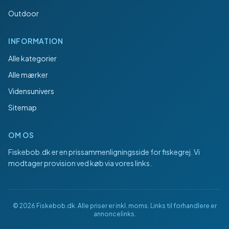
Outdoor
INFORMATION
Alle kategorier
Alle mærker
Vidensunivers
Sitemap
OM OS
Fiskebob.dk
er en prissammenligningsside for fiskegrej. Vi
modtager provision ved køb via vores links.
©
2026
Fiskebob.dk
. Alle priser er inkl. moms. Links til forhandlere er
annoncelinks.