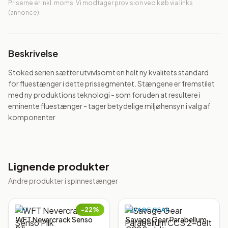
Priserne er inkl. moms. Vi modtager provision ved køb via links
(annonce).
Beskrivelse
Stoked serien sætter utvivlsomt en helt ny kvalitets standard 
for fluestænger i dette prissegmentet. Stængene er fremstilet 
med ny produktions teknologi - som foruden at resultere i 
eminente fluestænger - tager betydelige miljøhensyn i valg af 
komponenter
Lignende produkter
Andre produkter i
spinnestænger
−
22
%
WFT
SAVAGE GEAR
WFT Nevercrack Senso
Savage Gear Parabellum