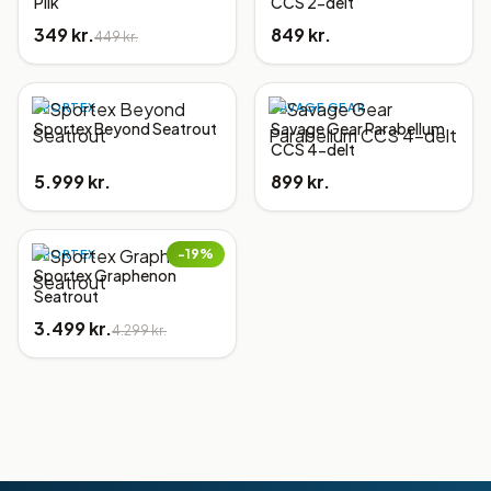
Pilk
CCS 2-delt
349 kr.
849 kr.
449 kr.
SPORTEX
SAVAGE GEAR
Sportex Beyond Seatrout
Savage Gear Parabellum
CCS 4-delt
5.999 kr.
899 kr.
−
19
%
SPORTEX
Sportex Graphenon
Seatrout
3.499 kr.
4.299 kr.