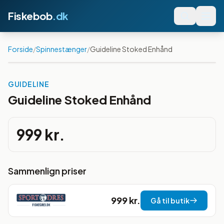
Fiskebob
.dk
Forside
/
Spinnestænger
/
Guideline Stoked Enhånd
GUIDELINE
Guideline Stoked Enhånd
999 kr.
Sammenlign priser
999 kr.
Gå til butik