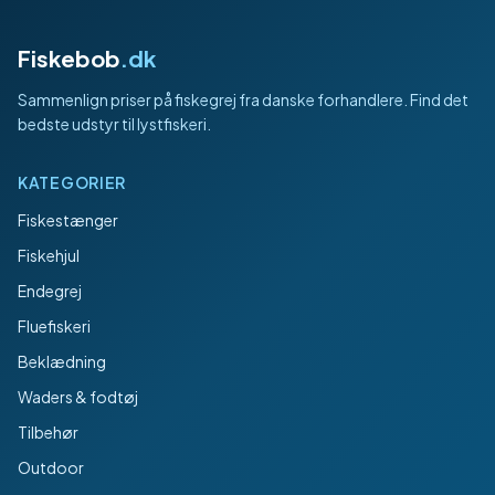
Fiskebob
.dk
Sammenlign priser på fiskegrej fra danske forhandlere. Find det
bedste udstyr til lystfiskeri.
KATEGORIER
Fiskestænger
Fiskehjul
Endegrej
Fluefiskeri
Beklædning
Waders & fodtøj
Tilbehør
Outdoor