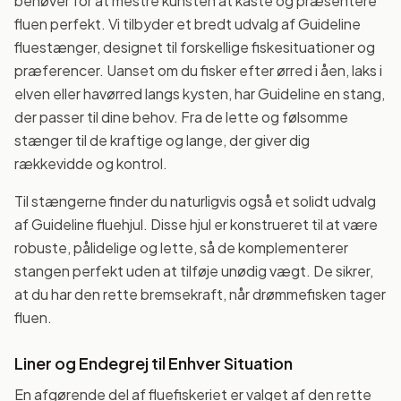
behøver for at mestre kunsten at kaste og præsentere
fluen perfekt. Vi tilbyder et bredt udvalg af Guideline
fluestænger, designet til forskellige fiskesituationer og
præferencer. Uanset om du fisker efter ørred i åen, laks i
elven eller havørred langs kysten, har Guideline en stang,
der passer til dine behov. Fra de lette og følsomme
stænger til de kraftige og lange, der giver dig
rækkevidde og kontrol.
Til stængerne finder du naturligvis også et solidt udvalg
af Guideline fluehjul. Disse hjul er konstrueret til at være
robuste, pålidelige og lette, så de komplementerer
stangen perfekt uden at tilføje unødig vægt. De sikrer,
at du har den rette bremsekraft, når drømmefisken tager
fluen.
Liner og Endegrej til Enhver Situation
En afgørende del af fluefiskeriet er valget af den rette