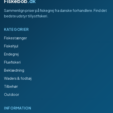
Fiskebob
.dk
Sammenlign priser på fiskegrej fra danske forhandlere. Find det
bedste udstyr til lystfiskeri.
KATEGORIER
Fiskestænger
Fiskehjul
Endegrej
Fluefiskeri
Beklædning
Waders & fodtøj
Tilbehør
Outdoor
INFORMATION