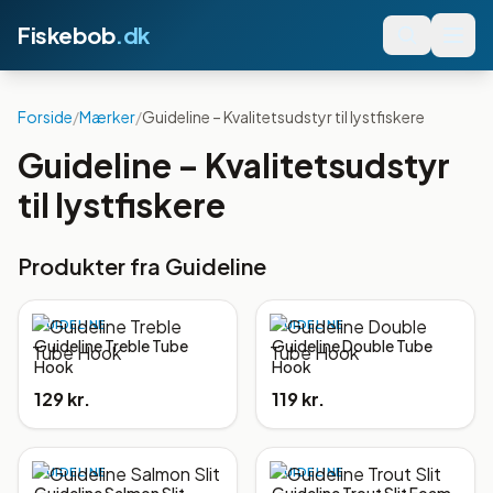
Fiskebob
.dk
Forside
/
Mærker
/
Guideline – Kvalitetsudstyr til lystfiskere
Guideline – Kvalitetsudstyr
til lystfiskere
Produkter fra
Guideline
GUIDELINE
GUIDELINE
Guideline Treble Tube
Guideline Double Tube
Hook
Hook
129 kr.
119 kr.
GUIDELINE
GUIDELINE