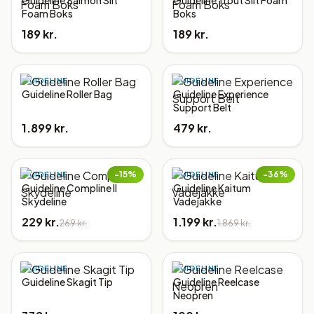
Guideline Salmon Slit
Guideline Trout Slit Foam
Foam Boks
Boks
189 kr.
189 kr.
GUIDELINE
GUIDELINE
Guideline Roller Bag
Guideline Experience
Support Belt
1.899 kr.
479 kr.
−
15
%
−
36
%
GUIDELINE
GUIDELINE
Guideline Compline II
Guideline Kaitum
Skydeline
Vadejakke
229 kr.
1.199 kr.
269 kr.
1.869 kr.
GUIDELINE
GUIDELINE
Guideline Skagit Tip
Guideline Reelcase
Neopren