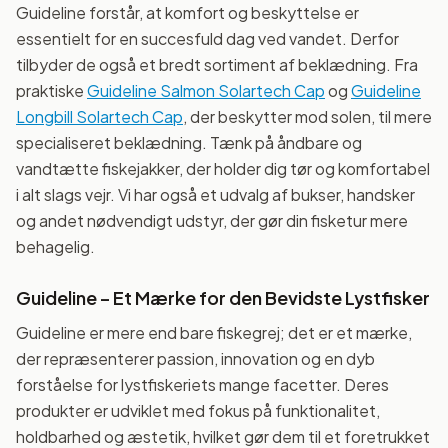
Guideline forstår, at komfort og beskyttelse er
essentielt for en succesfuld dag ved vandet. Derfor
tilbyder de også et bredt sortiment af beklædning. Fra
praktiske
Guideline Salmon Solartech Cap
og
Guideline
Longbill Solartech Cap
, der beskytter mod solen, til mere
specialiseret beklædning. Tænk på åndbare og
vandtætte fiskejakker, der holder dig tør og komfortabel
i alt slags vejr. Vi har også et udvalg af bukser, handsker
og andet nødvendigt udstyr, der gør din fisketur mere
behagelig.
Guideline – Et Mærke for den Bevidste Lystfisker
Guideline er mere end bare fiskegrej; det er et mærke,
der repræsenterer passion, innovation og en dyb
forståelse for lystfiskeriets mange facetter. Deres
produkter er udviklet med fokus på funktionalitet,
holdbarhed og æstetik, hvilket gør dem til et foretrukket