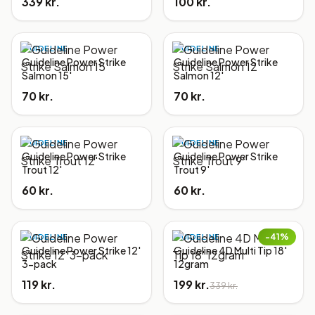
339 kr.
100 kr.
GUIDELINE
GUIDELINE
Guideline Power Strike
Guideline Power Strike
Salmon 15'
Salmon 12'
70 kr.
70 kr.
GUIDELINE
GUIDELINE
Guideline Power Strike
Guideline Power Strike
Trout 12'
Trout 9'
60 kr.
60 kr.
−
41
%
GUIDELINE
GUIDELINE
Guideline Power Strike 12'
Guideline 4D Multi Tip 18'
3-pack
12gram
119 kr.
199 kr.
339 kr.