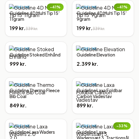
−
41
%
−
41
%
GUIDELINE
GUIDELINE
Guideline 4D Multi Tip 15'
Guideline 4D Multi Tip 15'
11gram
9gram
199 kr.
199 kr.
339 kr.
339 kr.
GUIDELINE
GUIDELINE
Guideline Stoked Enhånd
Guideline Elevation
999 kr.
2.399 kr.
GUIDELINE
GUIDELINE
Guideline Thermo Fleece
Guideline Laxa Foldbar
Bib Coal
Carbon Vadestav
849 kr.
899 kr.
−
33
%
GUIDELINE
GUIDELINE
Guideline Laxa Waders
Guideline Laxa
2.0
Waderssæt 3. Tractionsål