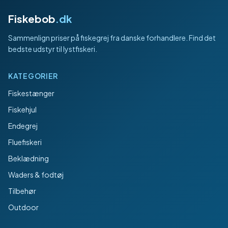
Fiskebob
.dk
Sammenlign priser på fiskegrej fra danske forhandlere. Find det
bedste udstyr til lystfiskeri.
KATEGORIER
Fiskestænger
Fiskehjul
Endegrej
Fluefiskeri
Beklædning
Waders & fodtøj
Tilbehør
Outdoor