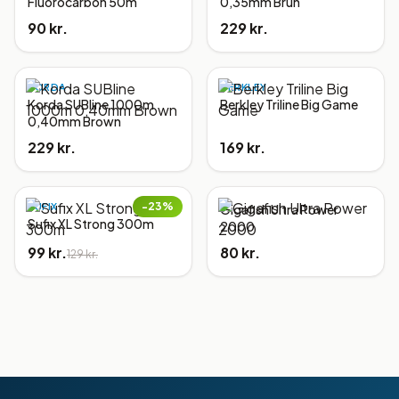
Fluorocarbon 50m
0,35mm Brun
90 kr.
229 kr.
KORDA
BERKLEY
Korda SUBline 1000m
Berkley Triline Big Game
0,40mm Brown
229 kr.
169 kr.
−
23
%
SUFIX
Gigafish Ultra Power
Sufix XL Strong 300m
2000
99 kr.
80 kr.
129 kr.