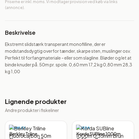
Priserne er inkl. moms. Vi modtager provision ved køb via links
(annonce).
Beskrivelse
Ekstremt slidstærk transperant monofilline, der er 
modstandsdygtig overfor tænder, skarpe sten, muslinger osv. 
Perfekt til forfangmateriale - eller som slagline. Bløder og let at 
binde knuder på. 50m pr. spole. 0,60 mm 17,2 kg 0,80 mm 28,3 
kg 1,00
Lignende produkter
Andre produkter i
fiskeliner
BERKLEY
KORDA
Berkley Triline
Korda SUBline 1000m