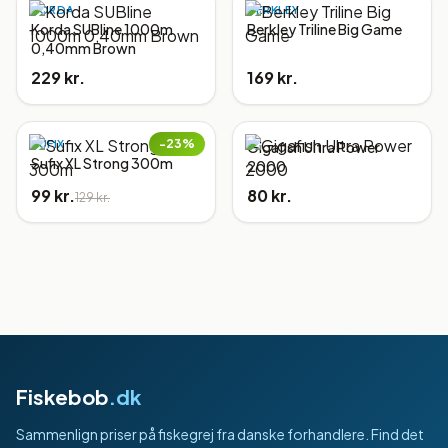
KORDA
BERKLEY
Korda SUBline 1000m
Berkley Triline Big Game
0,40mm Brown
229 kr.
169 kr.
−
23
%
SUFIX
Gigafish Ultra Power
Sufix XL Strong 300m
2000
99 kr.
80 kr.
129 kr.
Fiskebob
.dk
Sammenlign priser på fiskegrej fra danske forhandlere. Find det