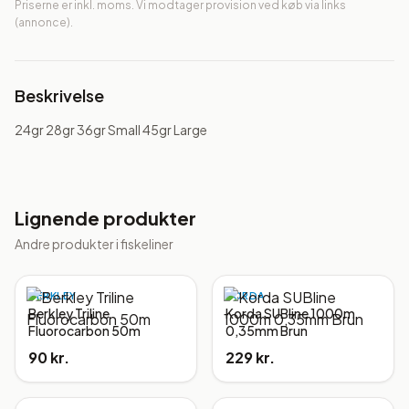
Priserne er inkl. moms. Vi modtager provision ved køb via links
(annonce).
Beskrivelse
24gr 28gr 36gr Small 45gr Large
Lignende produkter
Andre produkter i
fiskeliner
BERKLEY
KORDA
Berkley Triline
Korda SUBline 1000m
Fluorocarbon 50m
0,35mm Brun
90 kr.
229 kr.