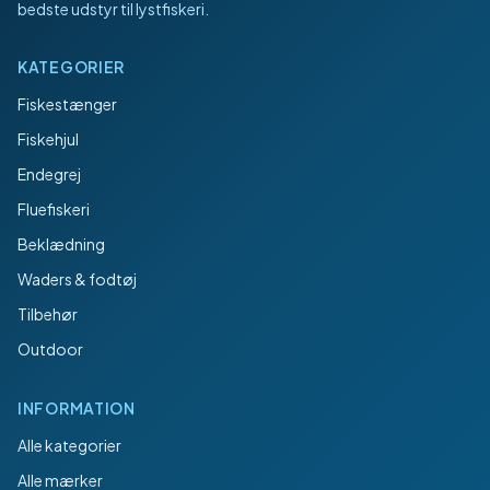
bedste udstyr til lystfiskeri.
KATEGORIER
Fiskestænger
Fiskehjul
Endegrej
Fluefiskeri
Beklædning
Waders & fodtøj
Tilbehør
Outdoor
INFORMATION
Alle kategorier
Alle mærker