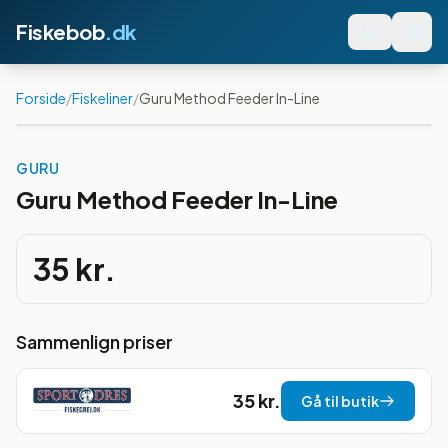
Fiskebob
.dk
Forside
/
Fiskeliner
/
Guru Method Feeder In-Line
GURU
Guru Method Feeder In-Line
35 kr.
Sammenlign priser
35 kr.
Gå til butik