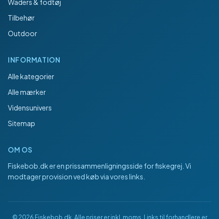
Waders & fodtøj
Tilbehør
Outdoor
INFORMATION
Alle kategorier
Alle mærker
Vidensunivers
Sitemap
OM OS
Fiskebob.dk
er en prissammenligningsside for fiskegrej. Vi
modtager provision ved køb via vores links.
©
2026
Fiskebob.dk
. Alle priser er inkl. moms. Links til forhandlere er