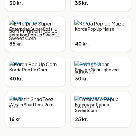
30 kr.
35 kr.
ENTERPRISE TACKLE
KORDA
Enterprise Super Soft
Korda Pop Up Maize
Imitation Pop Up Sweet
Corn
35 kr.
40 kr.
KORDA
SAVAGE GEAR
Korda Pop Up Corn
Savage Gear Jighoved
40 kr.
30 kr.
WESTIN
ENTERPRISE TACKLE
Westin ShadTeez 9cm
Enterprise Popup
Sweetcorn
16 kr.
25 kr.