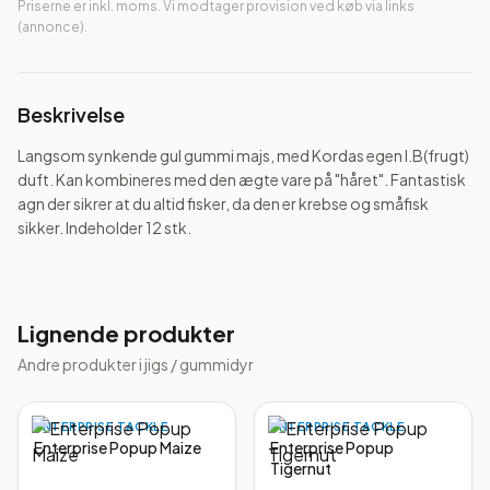
Priserne er inkl. moms. Vi modtager provision ved køb via links
(annonce).
Beskrivelse
Langsom synkende gul gummi majs, med Kordas egen I.B(frugt) 
duft. Kan kombineres med den ægte vare på "håret". Fantastisk 
agn der sikrer at du altid fisker, da den er krebse og småfisk 
sikker. Indeholder 12 stk.
Lignende produkter
Andre produkter i
jigs / gummidyr
ENTERPRISE TACKLE
ENTERPRISE TACKLE
Enterprise Popup Maize
Enterprise Popup
Tigernut