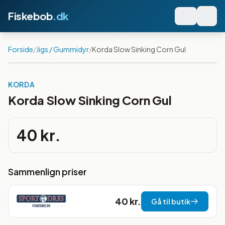
Fiskebob
.dk
Forside
/
Jigs / Gummidyr
/
Korda Slow Sinking Corn Gul
KORDA
Korda Slow Sinking Corn Gul
40 kr.
Sammenlign priser
40 kr.
Gå til butik