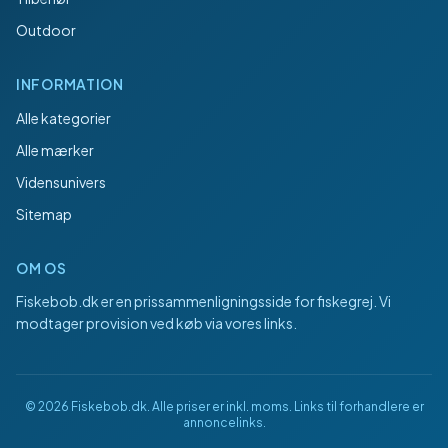
Outdoor
INFORMATION
Alle kategorier
Alle mærker
Vidensunivers
Sitemap
OM OS
Fiskebob.dk
er en prissammenligningsside for fiskegrej. Vi
modtager provision ved køb via vores links.
©
2026
Fiskebob.dk
. Alle priser er inkl. moms. Links til forhandlere er
annoncelinks.