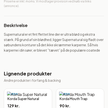
Priserne er inkl. moms. Vi modtager provision ved køb via links
(annonce).
Beskrivelse
Supernatural er et fint flettet line der er ultra blød og ekstra 
stærk. På grund af sin blødhed, ligger Supernatural sig fladt over 
søbundens konturer så det ikke skræmmer karperne. Så hvis 
karperne i din søer, er blevet ”tævet” på de populære coatede
Lignende produkter
Andre produkter i
forfang & backing
KORDA
KORDA
Korda Super Natural
Korda Mouth Trap
129 kr.
90 kr.