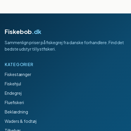
Fiskebob
.dk
Sammenlign priser på fiskegrej fra danske forhandlere. Find det
bedste udstyr til lystfiskeri.
KATEGORIER
Fiskestænger
Fiskehjul
Endegrej
Fluefiskeri
Beklædning
Waders & fodtøj
Tilbehør