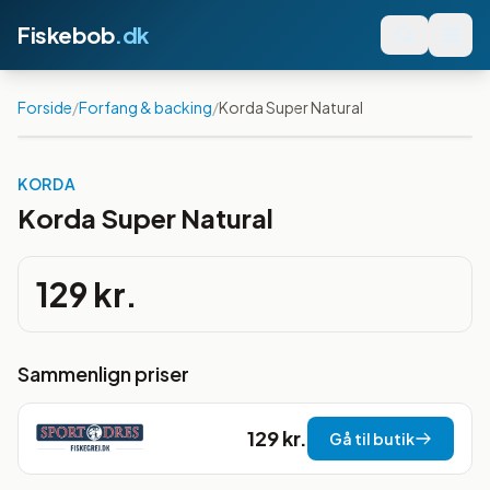
Fiskebob
.dk
Forside
/
Forfang & backing
/
Korda Super Natural
KORDA
Korda Super Natural
129 kr.
Sammenlign priser
129 kr.
Gå til butik