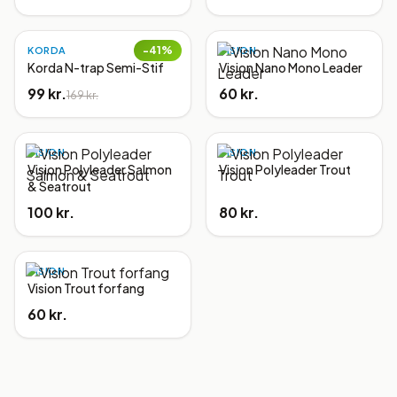
−
41
%
KORDA
VISION
Korda N-trap Semi-Stif
Vision Nano Mono Leader
99 kr.
60 kr.
169 kr.
VISION
VISION
Vision Polyleader Salmon
Vision Polyleader Trout
& Seatrout
100 kr.
80 kr.
VISION
Vision Trout forfang
60 kr.