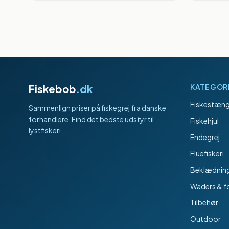
Fiskebob
.dk
KATEGOR
Fiskestæng
Sammenlign priser på fiskegrej fra danske
forhandlere. Find det bedste udstyr til
Fiskehjul
lystfiskeri.
Endegrej
Fluefiskeri
Beklædnin
Waders & f
Tilbehør
Outdoor