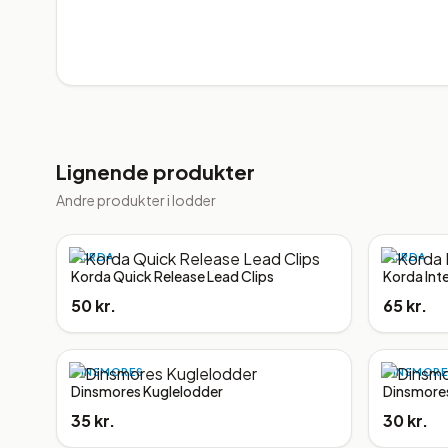
Lignende produkter
Andre produkter i
lodder
KORDA
KORDA
Korda Quick Release Lead Clips
Korda Int
50 kr.
65 kr.
DINSMORES
DINSMORE
Dinsmores Kuglelodder
Dinsmore
35 kr.
30 kr.