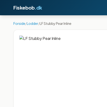
Fiskebob
.dk
Forside
/
Lodder
/
LF Stubby Pear Inline