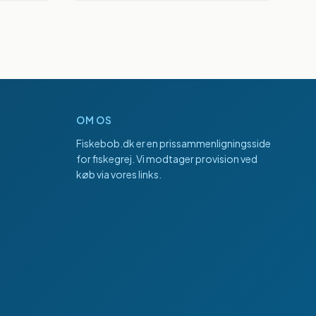
OM OS
Fiskebob.dk
er en prissammenligningsside
for fiskegrej. Vi modtager provision ved
køb via vores links.