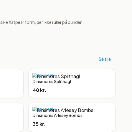
lassike flatpear form, der ikke ruller på bunden.
Se alle →
DINSMORES
Dinsmores Splithagl
40 kr.
DINSMORES
Dinsmores Arlesey Bombs
35 kr.