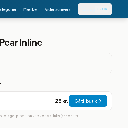
kategorier
Mærker
Vidensunivers
Søg
Ctrl+K
Pear Inline
r
25 kr.
Gå til butik
 modtager provision ved køb via links (annonce).