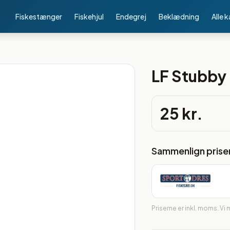
Fiskestænger
Fiskehjul
Endegrej
Beklædning
Alle 
LF Stubby 
25 kr.
Sammenlign prise
Priserne er inkl. moms. Vi