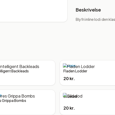
Beskrivelse
Blyfri inline lod i den k
FLADEN
elligent Backleads
Fladen Lodder
20 kr.
S
Sildelod
s Grippa Bombs
20 kr.