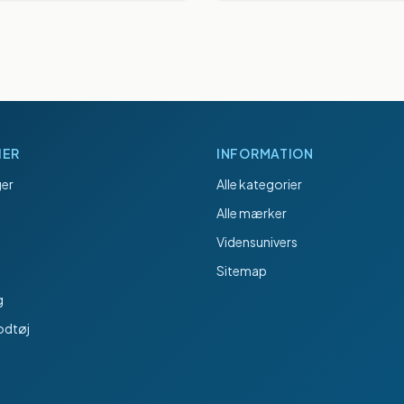
IER
INFORMATION
er
Alle kategorier
Alle mærker
Vidensunivers
Sitemap
g
odtøj