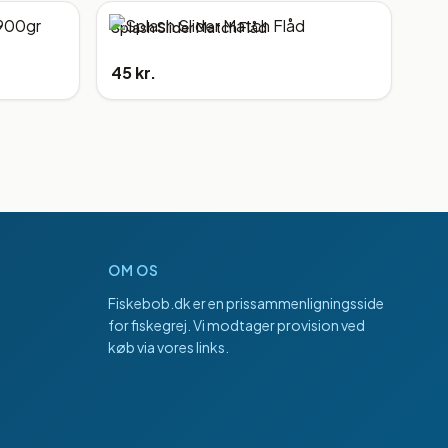
Splash Slider Match Flåd
45 kr.
OM OS
Fiskebob.dk
er en prissammenligningsside
for fiskegrej. Vi modtager provision ved
køb via vores links.