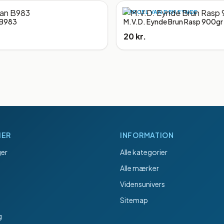
MARCEL VAN DEN EYNDE
 B983
M.V.D. Eynde Brun Rasp 900gr
20 kr.
IER
INFORMATION
er
Alle kategorier
Alle mærker
Vidensunivers
Sitemap
g