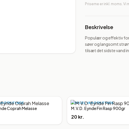
Priserne er inkl. moms. Vi
Beskrivelse
Populær og effektiv forf
søer og langsomt strøm
tilsæt det sidste vand in
AN DEN EYNDE
MARCEL VAN DEN EYNDE
nde Coprah Melasse
M.V.D. Eynde Fin Rasp 900gr
20 kr.