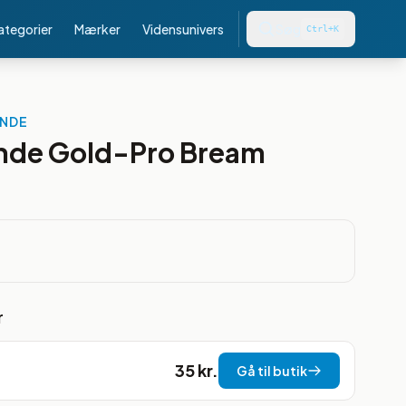
kategorier
Mærker
Vidensunivers
Søg
Ctrl+K
YNDE
nde Gold-Pro Bream
r
35 kr.
Gå til butik