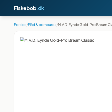
Fiskebob
.dk
Forside
/
Flåd & bombarda
/
M.V.D. Eynde Gold-Pro Bream Cl