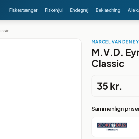
Fiskestænger
Fiskehjul
Endegrej
Beklædning
Alle 
assic
MARCEL VAN DEN E
M.V.D. Ey
Classic
35 kr.
Sammenlign prise