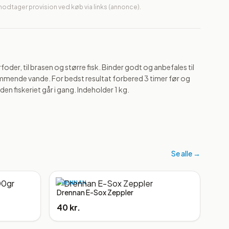
 modtager provision ved køb via links (annonce).
oder, til brasen og større fisk. Binder godt og anbefales til 
mende vande. For bedst resultat forbered 3 timer før og 
den fiskeriet går i gang. Indeholder 1 kg.
Se alle →
DRENNAN
Drennan E-Sox Zeppler
40 kr.