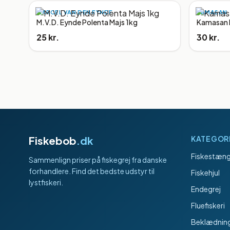
MARCEL VAN DEN EYNDE
KAMASAN
M.V.D. Eynde Polenta Majs 1kg
Kamasan
25 kr.
30 kr.
Fiskebob
.dk
KATEGOR
Fiskestæng
Sammenlign priser på fiskegrej fra danske
forhandlere. Find det bedste udstyr til
Fiskehjul
lystfiskeri.
Endegrej
Fluefiskeri
Beklædnin