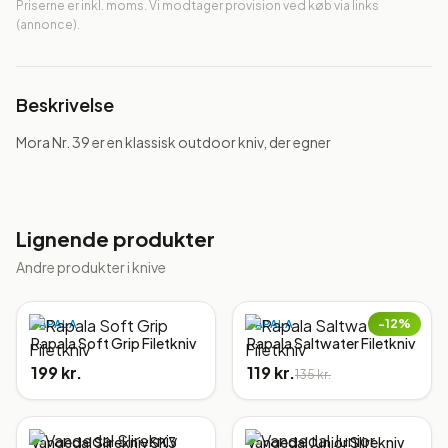
Priserne er inkl. moms. Vi modtager provision ved køb via links
(annonce).
Beskrivelse
Mora Nr. 39 er en klassisk outdoor kniv, der egner
Lignende produkter
Andre produkter i
knive
−
12
%
RAPALA
RAPALA
Rapala Soft Grip Filetkniv
Rapala Saltwater Filetkniv
199 kr.
119 kr.
135 kr.
Vangedal Slirekniv SK3
Vangedal Junior Slirekniv