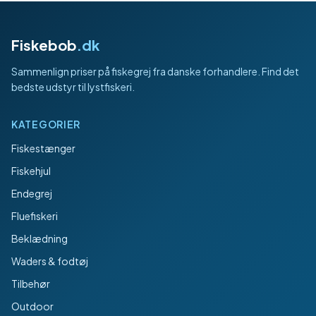
Fiskebob
.dk
Sammenlign priser på fiskegrej fra danske forhandlere. Find det
bedste udstyr til lystfiskeri.
KATEGORIER
Fiskestænger
Fiskehjul
Endegrej
Fluefiskeri
Beklædning
Waders & fodtøj
Tilbehør
Outdoor