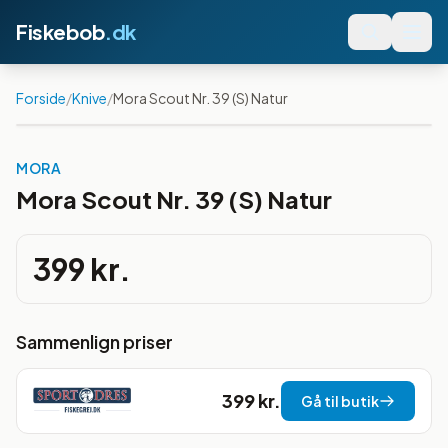
Fiskebob
.dk
Forside
/
Knive
/
Mora Scout Nr. 39 (S) Natur
MORA
Mora Scout Nr. 39 (S) Natur
399 kr.
Sammenlign priser
399 kr.
Gå til butik