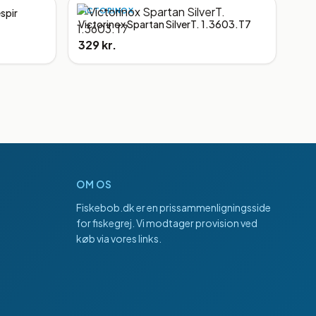
VICTORINOX
spir
Victorinox Spartan SilverT. 1.3603.T7
329 kr.
OM OS
Fiskebob.dk
er en prissammenligningsside
for fiskegrej. Vi modtager provision ved
køb via vores links.