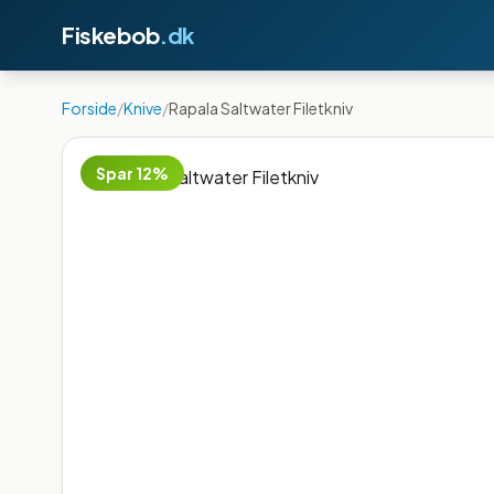
Fiskebob
.dk
Forside
/
Knive
/
Rapala Saltwater Filetkniv
Spar
12
%