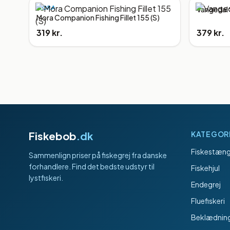
MORA
Vangedal 
Mora Companion Fishing Fillet 155 (S)
319 kr.
379 kr.
Fiskebob
.dk
KATEGOR
Fiskestæng
Sammenlign priser på fiskegrej fra danske
forhandlere. Find det bedste udstyr til
Fiskehjul
lystfiskeri.
Endegrej
Fluefiskeri
Beklædnin