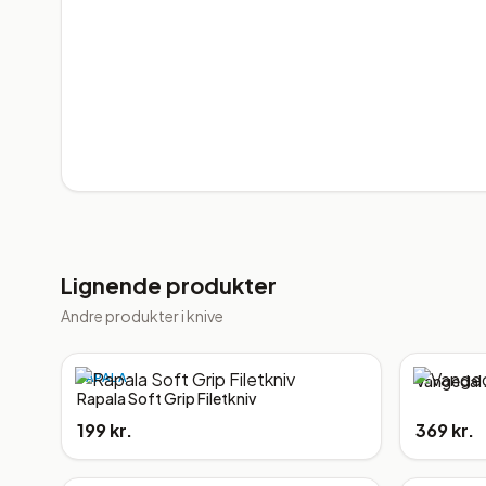
Lignende produkter
Andre produkter i
knive
RAPALA
Vangedal J
Rapala Soft Grip Filetkniv
199 kr.
369 kr.