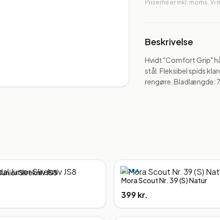
Priserne er inkl. moms. Vi
Beskrivelse
Hvidt "Comfort Grip" hå
stål. Fleksibel spids kl
rengøre. Bladlængde: 7
MORA
unior Slirekniv JS8
Mora Scout Nr. 39 (S) Natur
399 kr.