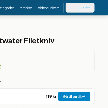
kategorier
Mærker
Vidensunivers
Søg
Ctrl+K
twater Filetkniv
.
)
r
119 kr.
Gå til butik