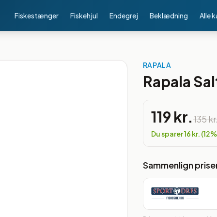
Fiskestænger
Fiskehjul
Endegrej
Beklædning
Alle 
RAPALA
Rapala Sal
119 kr.
135 kr
Du sparer
16 kr.
(
12
%
Sammenlign prise