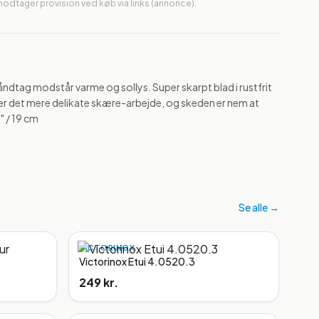
 modtager provision ved køb via links (annonce).
ndtag modstår varme og sollys. Super skarpt blad i rustfrit 
arer det mere delikate skære-arbejde, og skeden er nem at 
" / 19 cm
Se alle →
VICTORINOX
Victorinox Etui 4.0520.3
249 kr.