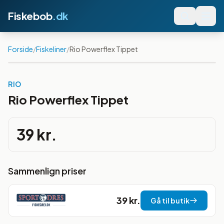
Fiskebob
.dk
Forside
/
Fiskeliner
/
Rio Powerflex Tippet
RIO
Rio Powerflex Tippet
39 kr.
Sammenlign priser
39 kr.
Gå til butik