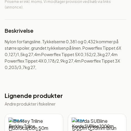
Priserne er inkl. moms. Vi modtager provision ved køb via links
(annonce).
Beskrivelse
Nylon forfangsline. Tykkelserne 0,381 og 0,432 kommer på 
større spoler, grundet tykkelsen på linen. Powerflex Tippet 6X 
0,127/1,5kg 27,4m Powerflex Tippet 5X 0,152/2,3kg 27,4m 
Powerflex Tippet 4X 0,178/2,9kg 27,4m Powerflex Tippet 3X 
0,203/3,7kg 27,
Lignende produkter
Andre produkter i
fiskeliner
BERKLEY
KORDA
Berkley Triline
Korda SUBline 1000m