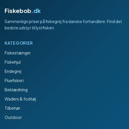
Fiskebob
.dk
Sammenlign priser på fiskegrej fra danske forhandlere. Find det
bedste udstyr til lystfiskeri.
KATEGORIER
Fiskestænger
Fiskehjul
Endegrej
Fluefiskeri
Beklædning
Waders & fodtøj
Tilbehør
Outdoor