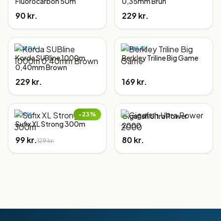
Fluorocarbon 50m
0,35mm Brun
90 kr.
229 kr.
KORDA
BERKLEY
Korda SUBline 1000m
Berkley Triline Big Game
0,40mm Brown
229 kr.
169 kr.
−
23
%
SUFIX
Gigafish Ultra Power
Sufix XL Strong 300m
2000
99 kr.
80 kr.
129 kr.