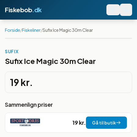
Fiskebob
.dk
Forside
/
Fiskeliner
/
Sufix Ice Magic 30m Clear
SUFIX
Sufix Ice Magic 30m Clear
19 kr.
Sammenlign priser
19 kr.
Gå til butik