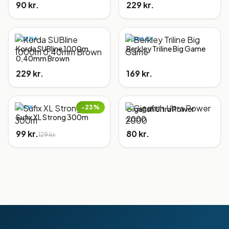
90 kr.
229 kr.
KORDA
BERKLEY
Korda SUBline 1000m
Berkley Triline Big Game
0,40mm Brown
229 kr.
169 kr.
−
23
%
SUFIX
Gigafish Ultra Power
Sufix XL Strong 300m
2000
99 kr.
80 kr.
129 kr.