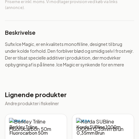
Priserne er inkl. moms. Vi modtager provision ved køb via links
(annonce).
Beskrivelse
Sufix Ice Magic, er en kvalitets monofil line, designet til brug 
under kolde forhold. Den forbliver blød og smidig selv I frostvejr. 
Der er tilsat specielle additiver i produktion, der modvirker 
opbygning af is på linene. Ice Magic er synkende for en mere
Lignende produkter
Andre produkter i
fiskeliner
BERKLEY
KORDA
Berkley Triline
Korda SUBline 1000m
Fluorocarbon 50m
0,35mm Brun