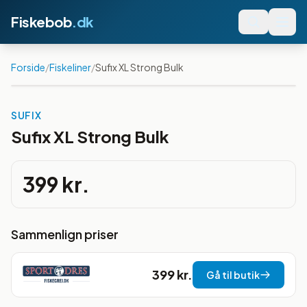
Fiskebob
.dk
Forside
/
Fiskeliner
/
Sufix XL Strong Bulk
SUFIX
Sufix XL Strong Bulk
399 kr.
Sammenlign priser
399 kr.
Gå til butik