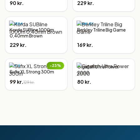
90 kr.
229 kr.
KORDA
BERKLEY
Korda SUBline 1000m
Berkley Triline Big Game
0,40mm Brown
229 kr.
169 kr.
−
23
%
SUFIX
Gigafish Ultra Power
Sufix XL Strong 300m
2000
99 kr.
80 kr.
129 kr.