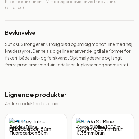
Priserne er inkl. moms. Vi modtager provision ved køb via links
(annonce).
Beskrivelse
Sufix XL Strong er en utrolig blød og smidig monofil line med høj 
knudestyrke. Denne alsidige line er anvendelig til alle former for 
fiskeri i både salt- og ferskvand. Optimal ydeevne og langt 
færre problemer med kinkede liner, fuglereder og andre irritat
Lignende produkter
Andre produkter i
fiskeliner
BERKLEY
KORDA
Berkley Triline
Korda SUBline 1000m
Fluorocarbon 50m
0,35mm Brun