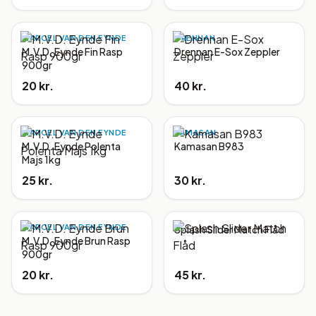
MARCEL VAN DEN EYNDE
DRENNAN
M.V.D. Eynde Fin Rasp
Drennan E-Sox Zeppler
900gr
20 kr.
40 kr.
MARCEL VAN DEN EYNDE
KAMASAN
M.V.D. Eynde Polenta
Kamasan B983
Majs 1kg
25 kr.
30 kr.
MARCEL VAN DEN EYNDE
Splash Slider Match Flåd
M.V.D. Eynde Brun Rasp
900gr
20 kr.
45 kr.