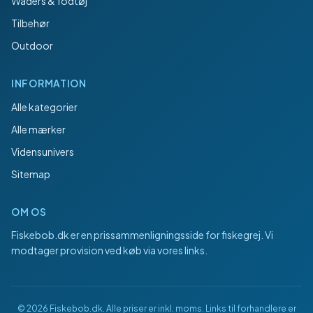
Waders & fodtøj
Tilbehør
Outdoor
INFORMATION
Alle kategorier
Alle mærker
Vidensunivers
Sitemap
OM OS
Fiskebob.dk
er en prissammenligningsside for fiskegrej. Vi
modtager provision ved køb via vores links.
©
2026
Fiskebob.dk
. Alle priser er inkl. moms. Links til forhandlere er