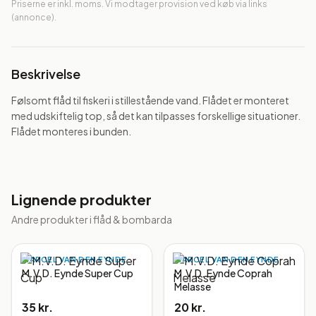
Priserne er inkl. moms. Vi modtager provision ved køb via links
(annonce).
Beskrivelse
Følsomt flåd til fiskeri i stillestående vand. Flådet er monteret 
med udskiftelig top, så det kan tilpasses forskellige situationer. 
Flådet monteres i bunden.
Lignende produkter
Andre produkter i
flåd & bombarda
MARCEL VAN DEN EYNDE
MARCEL VAN DEN EYNDE
M.V.D. Eynde Super Cup
M.V.D. Eynde Coprah
Melasse
35 kr.
20 kr.