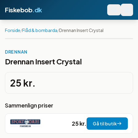
Fiskebob
.dk
Forside
/
Flåd & bombarda
/
Drennan Insert Crystal
DRENNAN
Drennan Insert Crystal
25 kr.
Sammenlign priser
25 kr.
Gå til butik